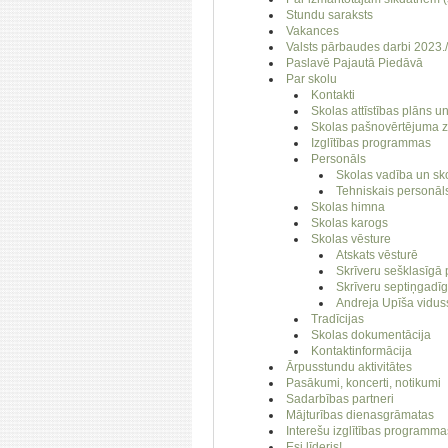
Stundu saraksts
Vakances
Valsts pārbaudes darbi 2023
Paslavē Pajautā Piedāvā
Par skolu
Kontakti
Skolas attīstības plāns un
Skolas pašnovērtējuma z
Izglītības programmas
Personāls
Skolas vadība un sko
Tehniskais personāl
Skolas himna
Skolas karogs
Skolas vēsture
Atskats vēsturē
Skrīveru sešklasīgā
Skrīveru septiņgadī
Andreja Upīša vidus
Tradīcijas
Skolas dokumentācija
Kontaktinformācija
Ārpusstundu aktivitātes
Pasākumi, koncerti, notikumi
Sadarbības partneri
Mājturības dienasgrāmatas
Interešu izglītības programm
Esi līderis!