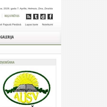
a, 2026. gada 7. Aprīlis, Helmuts, Zina, Zinaīda
REĢISTRĒTIES
vē Pajautā Piedāvā
Lapas karte
Noteikumi
GALERIJA
ZŅEMŠANA