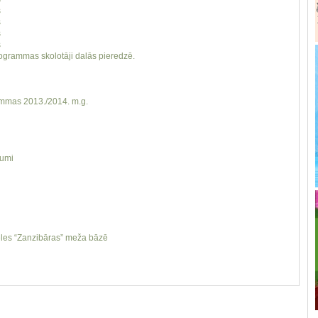
s
s
s
s
ogrammas skolotāji dalās pieredzē.
rammas 2013./2014. m.g.
kumi
ēles “Zanzibāras” meža bāzē