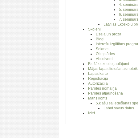
4. seminār
5. seminār
6. seminār
7. seminār
Latvijas Ekoskolu pr
Skolēni
Dzeja un proza
Blogi
Interešu izglītības prog
Sekmes
Olimpiādes
Absolventi
Biežāk uzdotie jautājumi
Mājas lapas lietošanas notei
Lapas karte
Reģistrācija
Autorizācija
Paroles nomaiņa
Paroles atjaunošana
Mans konts
5.klašu saliedēšanās sp
Labot savus datus
Iziet