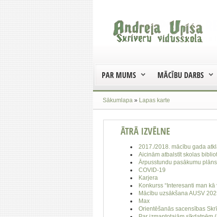
PAR MUMS
MĀCĪBU DARBS
Sākumlapa
»
Lapas karte
ĀTRĀ IZVĒLNE
2017./2018. mācību gada atk
Aicinām atbalstīt skolas bibli
Ārpusstundu pasākumu plāns 
COVID-19
Karjera
Konkurss “Interesanti man kā
Mācību uzsākšana AUSV 2025
Max
Orientēšanās sacensības Skr
Par izmantotajām sīkdatnēm (