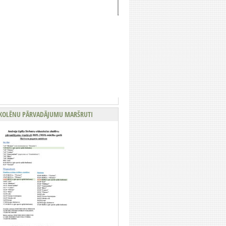
KOLĒNU PĀRVADĀJUMU MARŠRUTI