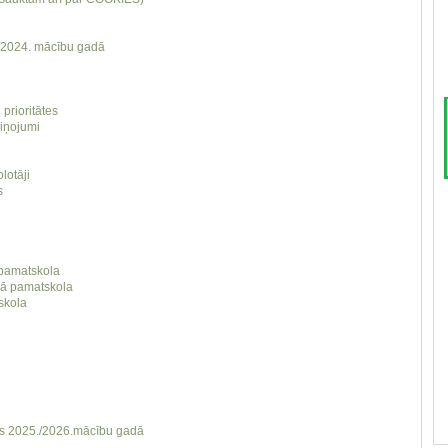
./2024. mācību gadā
 prioritātes
iņojumi
lotāji
s
 pamatskola
gā pamatskola
skola
as 2025./2026.mācību gadā