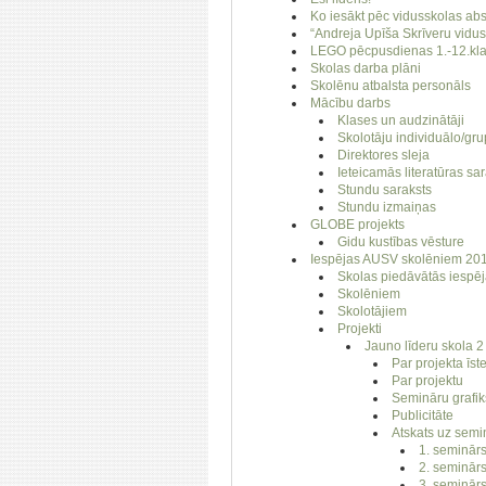
Ko iesākt pēc vidusskolas a
“Andreja Upīša Skrīveru vidu
LEGO pēcpusdienas 1.-12.kl
Skolas darba plāni
Skolēnu atbalsta personāls
Mācību darbs
Klases un audzinātāji
Skolotāju individuālo/gru
Direktores sleja
Ieteicamās literatūras sa
Stundu saraksts
Stundu izmaiņas
GLOBE projekts
Gidu kustības vēsture
Iespējas AUSV skolēniem 201
Skolas piedāvātās iespē
Skolēniem
Skolotājiem
Projekti
Jauno līderu skola 2
Par projekta īst
Par projektu
Semināru grafik
Publicitāte
Atskats uz sem
1. seminār
2. seminār
3. seminār