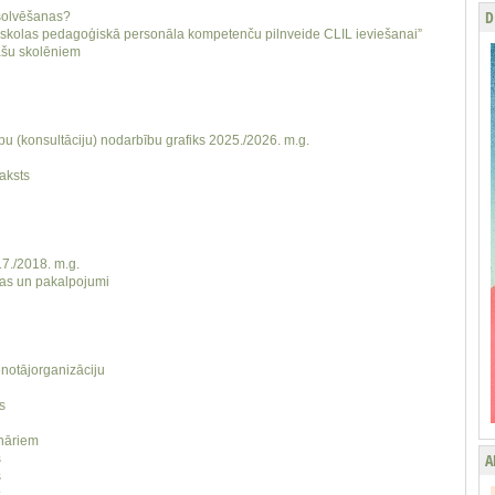
D
bsolvēšanas?
sskolas pedagoģiskā personāla kompetenču pilnveide CLIL ieviešanai”
ašu skolēniem
pu (konsultāciju) nodarbību grafiks 2025./2026. m.g.
raksts
7./2018. m.g.
jas un pakalpojumi
enotājorganizāciju
s
ināriem
A
s
s
s