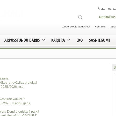
Šodien: Otrdien
AUTORIZĒTIES
Ziedo skolas izaugsmei!
Kontakti
Pasla
ĀRPUSSTUNDU DARBS
KARJERA
EKO
SASNIEGUMI
U
lāšana
otēkas renovācijas projektu!
2025./2026. m.g.
 vēsturniekam/cei”
./2026. mācību gadā
īveru Dendroloģiskajā parkā
sauktām arī par COOKIES)​