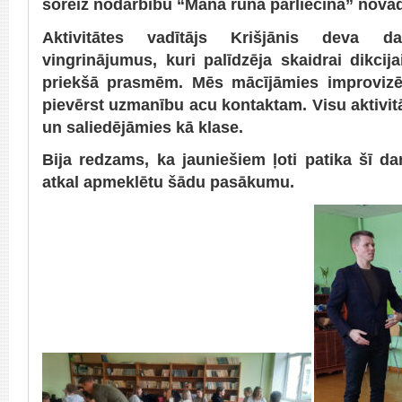
šoreiz nodarbību “Mana runa pārliecina” novad
Aktivitātes vadītājs Krišjānis deva
vingrinājumus, kuri palīdzēja skaidrai dikci
priekšā prasmēm. Mēs mācījāmies improvizēt
pievērst uzmanību acu kontaktam. Visu aktivitā
un saliedējāmies kā klase.
Bija redzams, ka jauniešiem ļoti patika šī d
atkal apmeklētu šādu pasākumu.