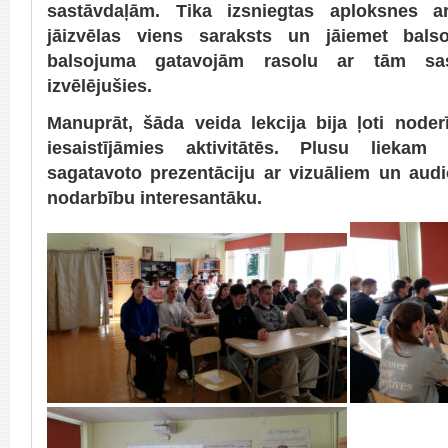
sastāvdaļām. Tika izsniegtas aploksnes a
jāizvēlas viens saraksts un jāiemet bal
balsojuma gatavojām rasolu ar tām sas
izvēlējušies.
Manuprāt, šāda veida lekcija bija ļoti noder
iesaistījāmies aktivitātēs. Plusu liekam 
sagatavoto prezentāciju ar vizuāliem un audi
nodarbību interesantāku.