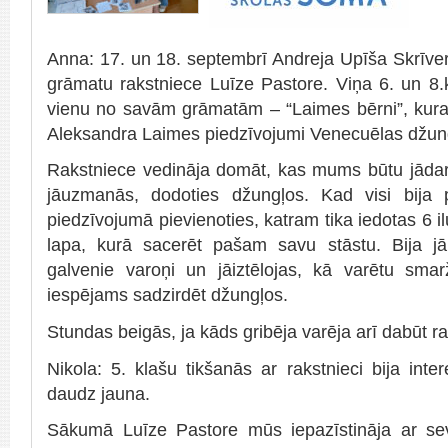
Anna: 17. un 18. septembrī Andreja Upīša Skrīver
grāmatu rakstniece Luīze Pastore. Viņa 6. un 8.k
vienu no savām grāmatām – “Laimes bērni”, kura
Aleksandra Laimes piedzīvojumi Venecuēlas džun
Rakstniece vedināja domāt, kas mums būtu jādar
jāuzmanās, dodoties džungļos. Kad visi bija p
piedzīvojumā pievienoties, katram tika iedotas 6 i
lapa, kurā sacerēt pašam savu stāstu. Bija j
galvenie varoņi un jāiztēlojas, kā varētu sma
iespējams sadzirdēt džungļos.
Stundas beigās, ja kāds gribēja varēja arī dabūt r
Nikola: 5. klašu tikšanās ar rakstnieci bija inte
daudz jauna.
Sākumā Luīze Pastore mūs iepazīstināja ar se