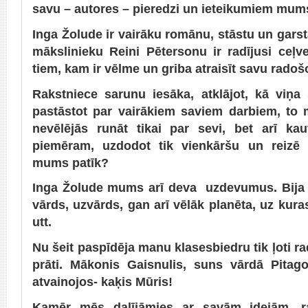
savu – autores – pieredzi un ieteikumiem mums
Inga Žolude ir vairāku romānu, stāstu un garst
mākslinieku Reini Pētersonu ir radījusi ceļv
tiem, kam ir vēlme un griba atraisīt savu radoš
Rakstniece sarunu iesāka, atklājot, kā viņa
pastāstot par vairākiem saviem darbiem, to 
nevēlējās runāt tikai par sevi, bet arī k
piemēram, uzdodot tik vienkāršu un reizē 
mums patīk?
Inga Žolude mums arī deva uzdevumus. Bija 
vārds, uzvārds, gan arī vēlāk planēta, uz kura
utt.
Nu šeit paspīdēja manu klasesbiedru tik ļoti r
prāti. Mākonis Gaisnulis, suns vārdā Pitag
atvainojos- kaķis Mūris!
Kamēr mēs dalījāmies ar savām idejām, r