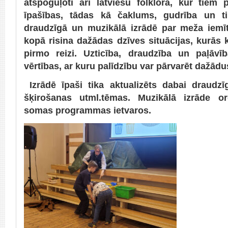
atspoguļoti arī latviešu folklorā, kur tiem
īpašības, tādas kā čaklums, gudrība un t
draudzīgā un muzikālā izrādē par meža iemī
kopā risina dažādas dzīves situācijas, kurās
pirmo reizi. Uzticība, draudzība un paļāvī
vērtības, ar kuru palīdzību var pārvarēt dažādu
Izrādē īpaši tika aktualizēts dabai draudzī
šķirošanas utml.tēmas. Muzikālā izrāde or
somas programmas ietvaros.