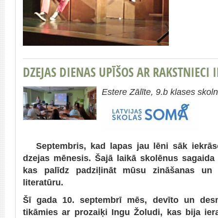
DZEJAS DIENAS UPĪŠOS AR RAKSTNIECI 
Estere Zālīte, 9.b klases sko
Septembris, kad lapas jau lēni sāk iekrāso
dzejas mēnesis. Šajā laikā skolēnus sagaida 
kas palīdz padziļināt mūsu zināšanas un 
literatūru.
Šī gada 10. septembrī mēs, devīto un desm
tikāmies ar prozaiķi Ingu Žoludi, kas bija ier