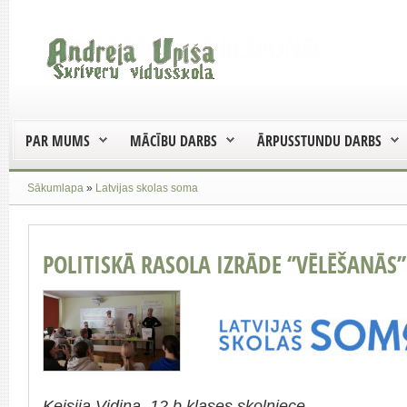
PAR MUMS
MĀCĪBU DARBS
ĀRPUSSTUNDU DARBS
Sākumlapa
»
Latvijas skolas soma
POLITISKĀ RASOLA IZRĀDE ‘’VĒLĒŠANĀS’’
Keisija Vidiņa, 12.b klases skolniece