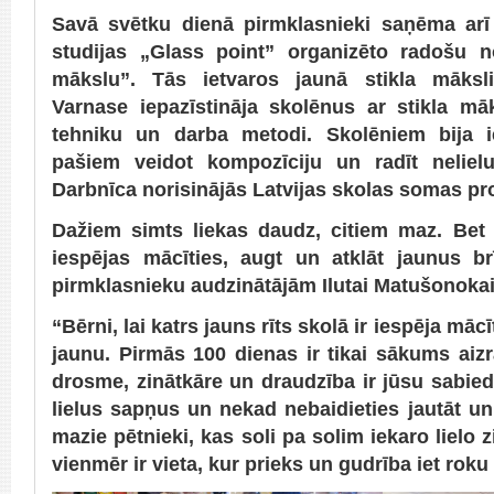
Savā svētku dienā pirmklasnieki saņēma arī
studijas „Glass point” organizēto radošu no
mākslu”. Tās ietvaros jaunā stikla māksl
Varnase iepazīstināja skolēnus ar stikla māk
tehniku un darba metodi. Skolēniem bija i
pašiem veidot kompozīciju un radīt neliel
Darbnīca norisinājās Latvijas skolas somas p
Dažiem simts liekas daudz, citiem maz. Be
iespējas mācīties, augt un atklāt jaunus b
pirmklasnieku audzinātājām Ilutai Matušonokai
“Bērni, lai katrs jauns rīts skolā ir iespēja mācī
jaunu. Pirmās 100 dienas ir tikai sākums ai
drosme, zinātkāre un draudzība ir jūsu sabiedr
lielus sapņus un nekad nebaidieties jautāt un
mazie pētnieki, kas soli pa solim iekaro lielo 
vienmēr ir vieta, kur prieks un gudrība iet roku