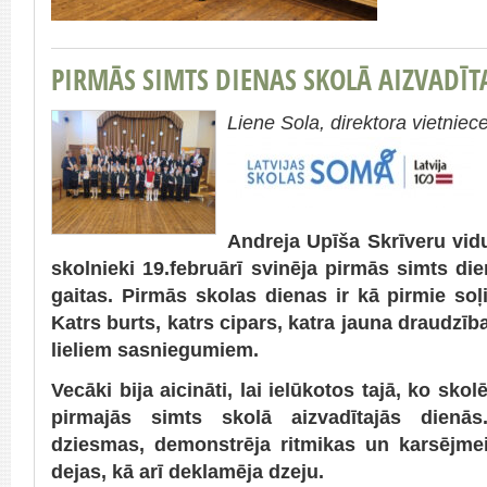
PIRMĀS SIMTS DIENAS SKOLĀ AIZVADĪT
Liene Sola, direktora vietniece
Andreja Upīša Skrīveru vid
skolnieki 19.februārī svinēja pirmās simts d
gaitas. Pirmās skolas dienas ir kā pirmie soļi
Katrs burts, katrs cipars, katra jauna draudzīb
lieliem sasniegumiem.
Vecāki bija aicināti, lai ielūkotos tajā, ko sko
pirmajās simts skolā aizvadītajās dienās.
dziesmas, demonstrēja ritmikas un karsējme
dejas, kā arī deklamēja dzeju.