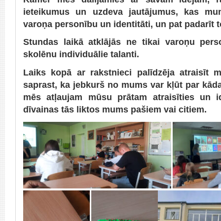
ieteikumus un uzdeva jautājumus, kas mu
varoņa personību un identitāti, un pat padarīt t
Stundas laikā atklājās ne tikai varoņu per
skolēnu individuālie talanti.
Laiks kopā ar rakstnieci palīdzēja atraisīt
saprast, ka jebkurš no mums var kļūt par kāda 
mēs atļaujam mūsu prātam atraisīties un id
dīvainas tās liktos mums pašiem vai citiem.