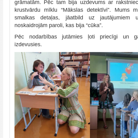
grāmatām. Pēc tam bija uzdevums ar rakstniec
krustvārdu mīklu “Mākslas detektīvi”. Mums m
smalkas detaļas, jāatbild uz jautājumiem 
noskaidrojām paroli, kas bija “cūka”.
Pēc nodarbības jutāmies ļoti priecīgi un gan
izdevusies.