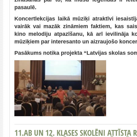
pasaulē.
Koncertlekcijas laikā mūziķi atraktīvi iesaist
vairāk vai mazāk zināmiem faktiem, kas saist
kino melodiju atpazīšanu, kā arī ievilināja 
mūziķiem par interesanto un aizraujošo koncer
Pasākums notika projekta “Latvijas skolas som
11.AB UN 12. KLASES SKOLĒNI ATTĪST