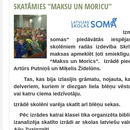
SKATĀMIES “MAKSU UN MORICU”
Iz
somas” piedāvātās iespēj
skolēniem radās izdevība Skrī
maksas apmeklēt ļoti smieklīgu,
“Makss un Morics”
.
Izrādē pieda
Artūrs Putniņš un Miķelis Židelūns
.
Tas, kas bija izlasījis grāmatu, nojauta, ka
delveriem, kuriem ir diezgan liela blēņu vēstu
vai katru ciema iedzīvotāju.
Izrādē skolēni varēja skatīt arī blēņu sekas.
Pēc izrādes katrai klasei tika organizēta bibl
izanalizēja skatīto izrādi ar skolas latviešu va
Aiju Zvaigznīti.