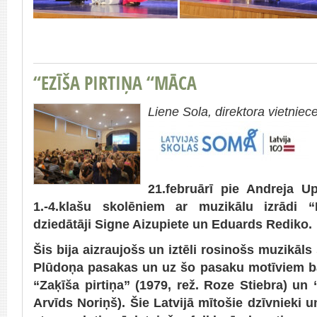
“EZĪŠA PIRTIŅA “MĀCA
Liene Sola, direktora vietniece
21.februārī pie Andreja U
1.-4.klašu skolēniem ar muzikālu izrādi “
dziedātāji Signe Aizupiete un Eduards Rediko.
Šis bija aizraujošs un iztēli rosinošs muzikāls 
Plūdoņa pasakas un uz šo pasaku motīviem bal
“Zaķīša pirtiņa” (1979, rež. Roze Stiebra) un 
Arvīds Noriņš). Šie Latvijā mītošie dzīvnieki un