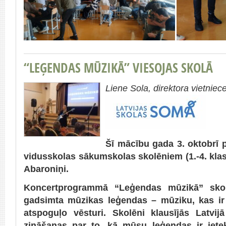
“LEĢENDAS MŪZIKĀ” VIESOJAS SKOLĀ
Liene Sola, direktora vietni
Šī mācību gada 3. oktobrī 
vidusskolas sākumskolas skolēniem (1.-4. klas
Abaroniņi.
Koncertprogrammā “Leģendas mūzikā” skol
gadsimta mūzikas leģendas – mūziku, kas ir
atspoguļo vēsturi. Skolēni klausījās Latvi
zināšanas par to, kā mūsu leģendas ir iete