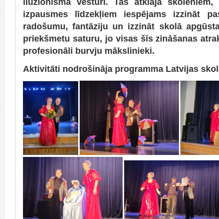
iluzionisma vēsturi. Tas atklāja skolēniem
izpausmes līdzekļiem iespējams izzināt pas
radošumu, fantāziju un izzināt skolā apgū
priekšmetu saturu, jo visas šīs zināšanas atrakt
profesionāli burvju mākslinieki.
Aktivitāti nodrošināja programma Latvijas sko