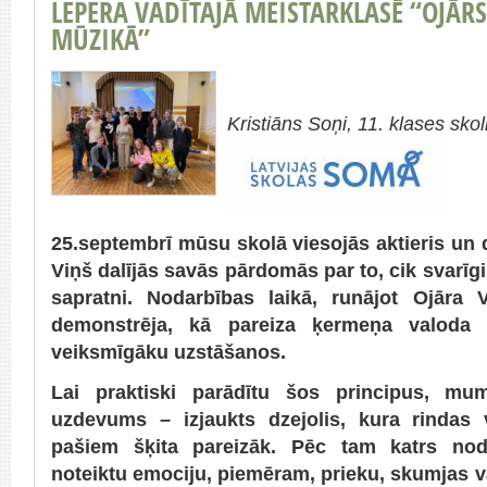
LEPERA VADĪTAJĀ MEISTARKLASĒ “OJĀRS
MŪZIKĀ”
Kristiāns Soņi, 11. klases sko
25.septembrī mūsu skolā viesojās aktieris un 
Viņš dalījās savās pārdomās par to, cik svarīgi 
sapratni. Nodarbības laikā, runājot Ojāra V
demonstrēja, kā pareiza ķermeņa valoda
veiksmīgāku uzstāšanos.
Lai praktiski parādītu šos principus, mum
uzdevums – izjaukts dzejolis, kura rindas 
pašiem šķita pareizāk. Pēc tam katrs node
noteiktu emociju, piemēram, prieku, skumjas va