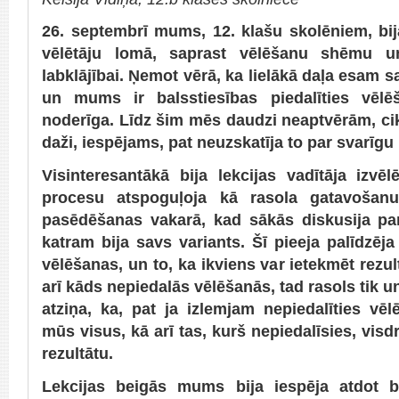
26. septembrī mums, 12. klašu skolēniem, bija 
vēlētāju lomā, saprast vēlēšanu shēmu 
labklājībai. Ņemot vērā, ka lielākā daļa esam
un mums ir balsstiesības piedalīties vēlē
noderīga. Līdz šim mēs daudzi neaptvērām, cik 
daži, iespējams, pat neuzskatīja to par svarīg
Visinteresantākā bija lekcijas vadītāja izvē
procesu atspoguļoja kā rasola gatavošanu
pasēdēšanas vakarā, kad sākās diskusija par 
katram bija savs variants. Šī pieeja palīdzēja
vēlēšanas, un to, ka ikviens var ietekmēt rezult
arī kāds nepiedalās vēlēšanās, tad rasols tik un 
atziņa, ka, pat ja izlemjam nepiedalīties vēl
mūs visus, kā arī tas, kurš nepiedalīsies, vis
rezultātu.
Lekcijas beigās mums bija iespēja atdot b