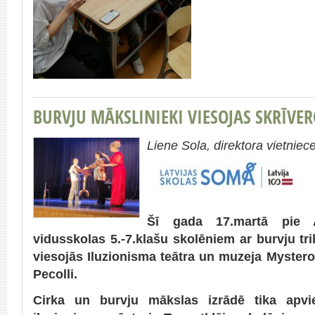
BURVJU MĀKSLINIEKI VIESOJAS SKRĪVE
Liene Sola, direktora vietniece
Šī gada 17.martā pie A
vidusskolas 5.-7.klašu skolēniem ar burvju tri
viesojās Iluzionisma teātra un muzeja Mystero
Pecolli.
Cirka un burvju mākslas izrādē tika apvien