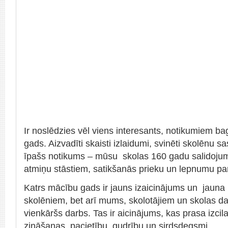
Saules glāst
tam visa
Jūtams 
kāds bez
pieskā
(M. Ma
Ir noslēdzies vēl viens interesants, notikumiem b
gads. Aizvadīti skaisti izlaidumi, svinēti skolēnu 
īpašs notikums – mūsu skolas 160 gadu salidojums,
atmiņu stāstiem, satikšanās prieku un lepnumu pa
Katrs mācību gads ir jauns izaicinājums un jauna 
skolēniem, bet arī mums, skolotājiem un skolas d
vienkāršs darbs. Tas ir aicinājums, kas prasa izci
zināšanas, pacietību, gudrību un sirdsdegsmi.