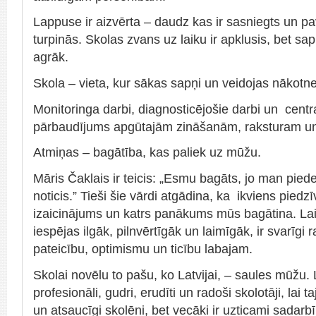
Lappuse ir aizvērta – daudz kas ir sasniegts un pave
turpinās. Skolas zvans uz laiku ir apklusis, bet s
agrāk.
Skola – vieta, kur sākas sapņi un veidojas nākotne
Monitoringa darbi, diagnosticējošie darbi un centr
pārbaudījums apgūtajām zināšanām, raksturam un
Atmiņas – bagātība, kas paliek uz mūžu.
Māris Čaklais ir teicis: „Esmu bagāts, jo man piede
noticis.” Tieši šie vārdi atgādina, ka ikviens piedzīv
izaicinājums un katrs panākums mūs bagātina. Lai
iespējas ilgāk, pilnvērtīgāk un laimīgāk, ir svarīgi 
pateicību, optimismu un ticību labajam.
Skolai novēlu to pašu, ko Latvijai, – saules mūžu. 
profesionāli, gudri, erudīti un radoši skolotāji, lai 
un atsaucīgi skolēni, bet vecāki ir uzticami sadarbī