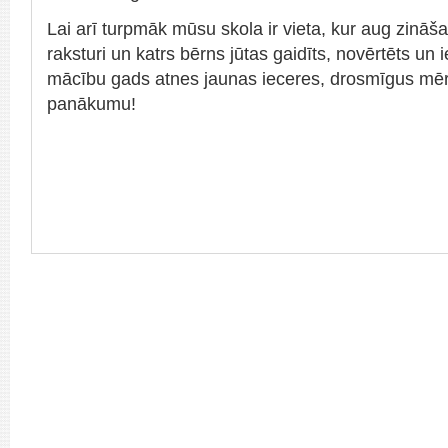
Lai arī turpmāk mūsu skola ir vieta, kur aug zināš
raksturi un katrs bērns jūtas gaidīts, novērtēts un
mācību gads atnes jaunas ieceres, drosmīgus mē
panākumu!