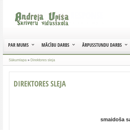
PAR MUMS
MĀCĪBU DARBS
ĀRPUSSTUNDU DARBS
Sākumlapa
»
Direktores sleja
DIREKTORES SLEJA
Paceļas d
u
smaidoša sa