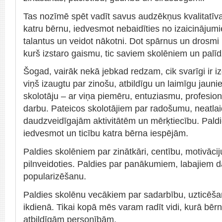
Tas nozīmē spēt vadīt savus audzēkņus kvalitatīvas
katru bērnu, iedvesmot nebaidīties no izaicinājumi
talantus un veidot nākotni. Dot spārnus un drosmi li
kurš izstaro gaismu, tic saviem skolēniem un palīd
Šogad, vairāk nekā jebkad redzam, cik svarīgi ir izg
viņš izaugtu par zinošu, atbildīgu un laimīgu jaunie
skolotāju – ar viņa piemēru, entuziasmu, profesiona
darbu. Pateicos skolotājiem par radošumu, neatlaid
daudzveidīgajām aktivitātēm un mērķtiecību. Paldi
iedvesmot un ticību katra bērna iespējām.
Paldies skolēniem par zinātkāri, centību, motivāci
pilnveidoties. Paldies par panākumiem, labajiem 
popularizēšanu.
Paldies skolēnu vecākiem par sadarbību, uzticēšan
ikdienā. Tikai kopā mēs varam radīt vidi, kurā bēr
atbildīgām personībām.