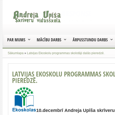
PAR MUMS
MĀCĪBU DARBS
ĀRPUSSTUNDU DARBS
Sākumlapa
»
Latvijas Ekoskolu programmas skolotāji dalās pieredzē.
LATVIJAS EKOSKOLU PROGRAMMAS SKOL
PIEREDZĒ.
10.decembrī Andreja Upīša skrīver