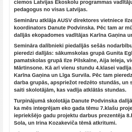
ciemos Latvijas Ekoskolu programmas vadītāj
pedagogus no visas Latvijas.
Semināru atklāja AUSV direktores vietniece Ilz
koordinators Danute Podvinska. Pēc tam ar m
dalījās ekopadomes vadītājas Karīna Gaņina un
Semināra dalībnieki piedalījās sešās nodarbīb
pieredzi dalījās: sākumskolas grupā Gunita Egl
pamatskolas grupā Ilze Pilskalne, Aija Ieleja, 
Mārtinsone. Kā arī vienu stundu 4.klasei vadī
Karīna Gaņina un Līga Survila. Pēc tam piered
darba grupās, apspriežot redzēto stundās, un 
saiti skolotājām, kas vadīja atklātās stundas.
Turpinājumā skolotāja Danute Podvinska dalīj
ka mēs integrējam eko gada tēmu 7.klašu proj
iepriekšējo gadu projektu darbus prezentēja 8
Sola, un Irina Kozakeviča tēmā atkritumi.