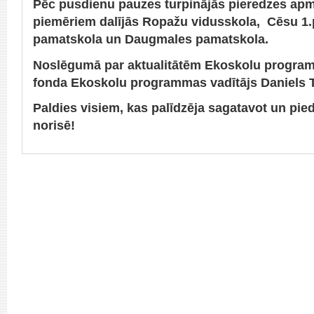
Pēc pusdienu pauzes turpinājās pieredzes apm
piemēriem dalījās Ropažu vidusskola, Cēsu 1
pamatskola un Daugmales pamatskola.
Noslēgumā par aktualitātēm Ekoskolu programm
fonda Ekoskolu programmas vadītājs Daniels 
Paldies visiem, kas palīdzēja sagatavot un pie
norisē!