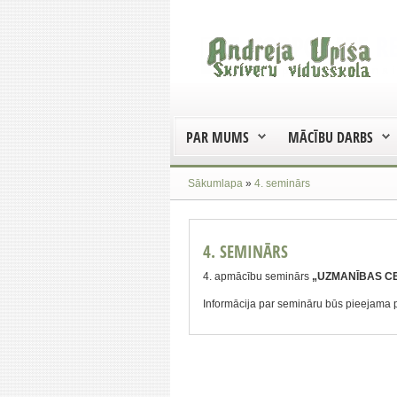
PAR MUMS
MĀCĪBU DARBS
Sākumlapa
»
4. seminārs
4. SEMINĀRS
4. apmācību seminārs
„UZMANĪBAS C
Informācija par semināru būs pieejama 