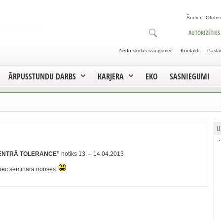
Šodien: Otrdien
AUTORIZĒTIES
Ziedo skolas izaugsmei!
Kontakti
Pasla
ĀRPUSSTUNDU DARBS
KARJERA
EKO
SASNIEGUMI
U
ENTRĀ TOLERANCE”
notiks 13. – 14.04.2013
pēc semināra norises.