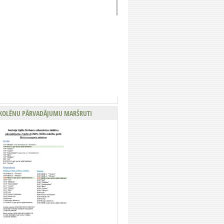
KOLĒNU PĀRVADĀJUMU MARŠRUTI