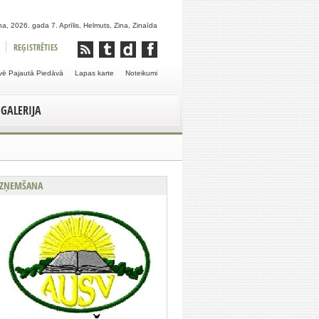
a, 2026. gada 7. Aprīlis, Helmuts, Zina, Zinaīda
REĢISTRĒTIES
vē Pajautā Piedāvā
Lapas karte
Noteikumi
GALERIJA
ZŅEMŠANA