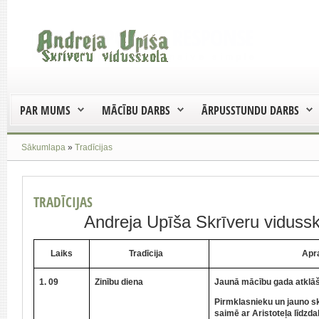
PAR MUMS
MĀCĪBU DARBS
ĀRPUSSTUNDU DARBS
Sākumlapa
»
Tradīcijas
TRADĪCIJAS
Andreja Upīša Skrīveru vidussko
Laiks
Tradīcija
Apraks
1. 09
Zinību diena
Jaunā mācību gada atklā
Pirmklasnieku un jauno 
saimē ar Aristoteļa līdzda