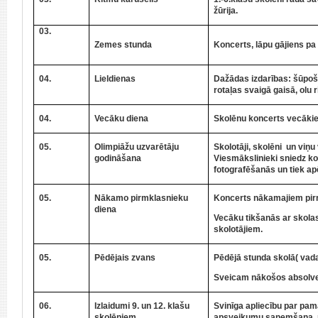
žūrija.
03.
Zemes stunda
Koncerts, lāpu gājiens pa
04.
Lieldienas
Dažādas izdarības:
šūpoš
rotaļas svaigā gaisā, olu r
04.
Vecāku diena
Skolēnu koncerts vecāki
05.
Olimpiāžu uzvarētāju
Skolotāji, skolēni un viņ
godināšana
Viesmākslinieki sniedz k
fotografēšanās un tiek ap
05.
Nākamo pirmklasnieku
Koncerts nākamajiem pir
diena
Vecāku tikšanās ar skola
skolotājiem.
05.
Pēdējais zvans
Pēdējā stunda skolā( vada 
Sveicam nākošos absolve
06.
Izlaidumi 9. un 12. klašu
Svinīga apliecību par pamat
skolēniem
apsveikumu saņemšana, pr