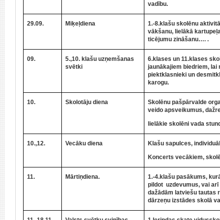
vadību.
29.09.
Miķeļdiena
1.-8.klašu skolēnu aktivit
vākšanu, lielākā kartupeļ
ticējumu zināšanu…. .
09.
5.,10. klašu uzņemšanas
6.klases un 11.klases sk
svētki
jaunākajiem biedriem, lai
piektklasnieki un desmitk
karogu.
10.
Skolotāju diena
Skolēnu pašpārvalde orga
veido apsveikumus, dažre
lielākie skolēni vada stu
10.,12.
Vecāku diena
Klašu sapulces, individuā
Koncerts vecākiem, skolē
11.
Mārtiņdiena.
1.-4.klašu pasākums, kurā
pildot uzdevumus, vai arī 
dažādām latviešu tautas 
dārzeņu izstādes skolā va
11.-18.11.
Valsts svētku svinības
1.Ierindas skate vidussko