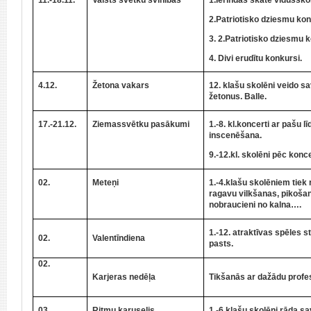
2.Patriotisko dziesmu kon
3. 2.Patriotisko dziesmu 
4
. Divi erudītu konkursi.
4.12.
Žetona vakars
12. klašu skolēni veido 
žetonus. Balle.
17.-21.12.
Ziemassvētku pasākumi
1.-8. kl.koncerti ar pašu 
inscenēšana.
9.-12.kl. skolēni pēc koncer
02.
Meteņi
1.-4.klašu skolēniem tiek
ragavu vilkšanas, pikoša
nobraucieni no kalna….
1.-12. atraktīvas spēles s
02.
Valentīndiena
pasts.
02.
Karjeras nedēļa
Tikšanās ar dažādu profes
03.
Ritmu karuselis
1.-6.klašu skolēni rāda s