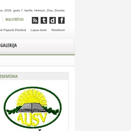
a, 2026. gada 7. Aprīlis, Helmuts, Zina, Zinaīda
REĢISTRĒTIES
vē Pajautā Piedāvā
Lapas karte
Noteikumi
GALERIJA
ZŅEMŠANA