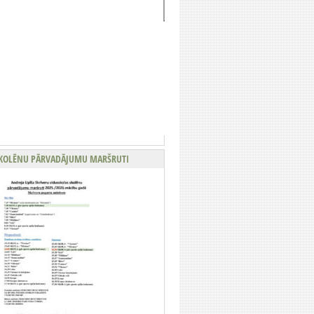
KOLĒNU PĀRVADĀJUMU MARŠRUTI