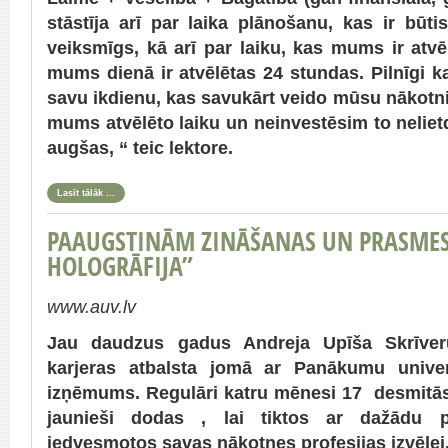
stāstīja arī par laika plānošanu, kas ir būti
veiksmīgs, kā arī par laiku, kas mums ir atv
mums dienā ir atvēlētas 24 stundas. Pilnīgi 
savu ikdienu, kas savukārt veido mūsu nākotni.
mums atvēlēto laiku un neinvestēsim to nelietd
augšas, “ teic lektore.
Lasīt tālāk …
PAAUGSTINĀM ZINĀŠANAS UN PRASMES
HOLOGRĀFIJA”
www.auv.lv
Jau daudzus gadus Andreja Upīša Skrīver
karjeras atbalsta jomā ar Panākumu univer
izņēmums. Regulāri katru mēnesi 17 desmitā
jaunieši dodas , lai tiktos ar dažādu p
iedvesmotos savas nākotnes profesijas izvēlei