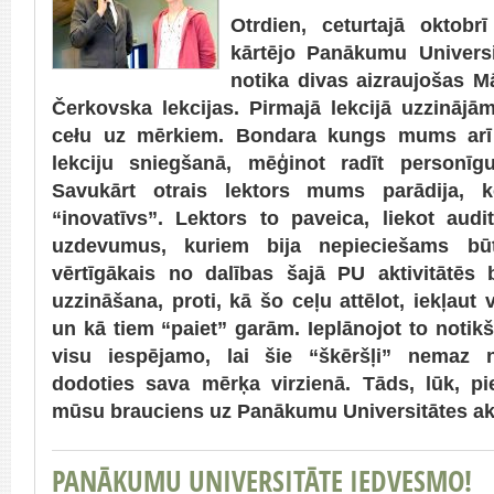
Otrdien, ceturtajā oktob
kārtējo Panākumu Universitā
notika divas aizraujošas 
Čerkovska lekcijas. Pirmajā lekcijā uzzinājā
cełu uz mērkiem. Bondara kungs mums arī p
lekciju sniegšanā, mēģinot radīt personīgu
Savukārt otrais lektors mums parādija, 
“inovatīvs”. Lektors to paveica, liekot audi
uzdevumus, kuriem bija nepieciešams b
vērtīgākais no dalības šajā PU aktivitātēs
uzzināšana, proti, kā šo ceļu attēlot, iekļaut
un kā tiem “paiet” garām. Ieplānojot to notik
visu iespējamo, lai šie “škēršļi” nemaz n
dodoties sava mērķa virzienā.
Tāds, lūk, p
mūsu brauciens uz Panākumu Universitātes ak
PANĀKUMU UNIVERSITĀTE IEDVESMO!