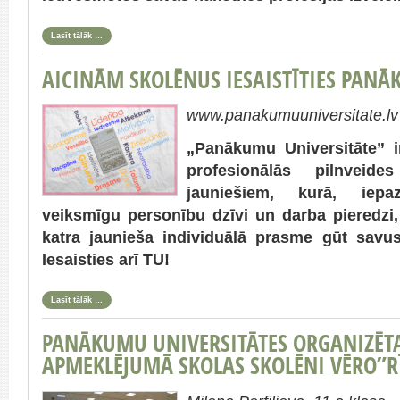
Lasīt tālāk …
AICINĀM SKOLĒNUS IESAISTĪTIES PANĀ
www.panakumuuniversitate.lv
„Panākumu Universitāte” i
profesionālās pilnveide
jauniešiem, kurā, iepa
veiksmīgu personību dzīvi un darba pieredzi, t
katra jaunieša individuālā prasme gūt sav
Iesaisties arī TU!
Lasīt tālāk …
PANĀKUMU UNIVERSITĀTES ORGANIZĒ
APMEKLĒJUMĀ SKOLAS SKOLĒNI VĒRO”R