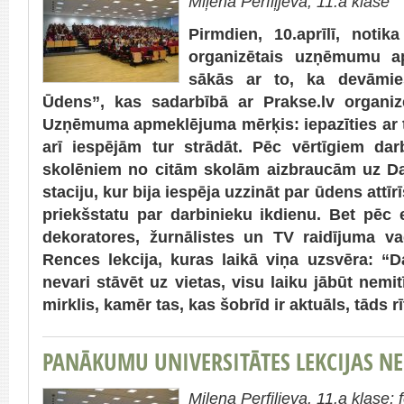
Miļena Perfiļjeva, 11.a klase
Pirmdien, 10.aprīlī, noti
organizētais uzņēmumu a
sākās ar to, ka devāmi
Ūdens”, kas sadarbībā ar Prakse.lv organiz
Uzņēmuma apmeklējuma mērķis: iepazīties ar t
arī iespējām tur strādāt. Pēc vērtīgiem da
skolēniem no citām skolām aizbraucām uz Da
staciju, kur bija iespēja uzzināt par ūdens attī
priekšstatu par darbinieku ikdienu. Bet pēc 
dekoratores, žurnālistes un TV raidījuma va
Rences lekcija, kuras laikā viņa uzsvēra: “D
nevari stāvēt uz vietas, visu laiku jābūt nemitīg
mirklis, kamēr tas, kas šobrīd ir aktuāls, tāds r
PANĀKUMU UNIVERSITĀTES LEKCIJAS NE
Miļena Perfiļjeva, 11.a klase; 