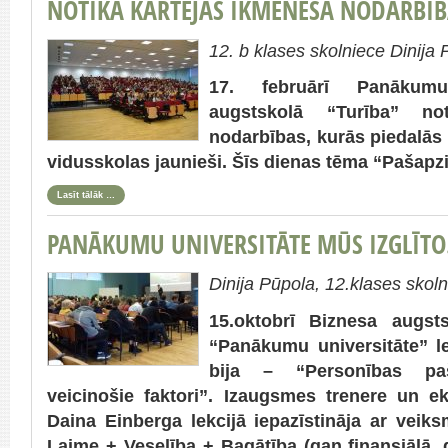
NOTIKA KĀRTĒJĀS IKMĒNEŠA NODARBĪ
12. b klases skolniece Dinija
17. februārī Panākumu
augstskolā “Turība” no
nodarbības, kurās piedalās
vidusskolas jaunieši. Šīs dienas tēma “Pašapz
Lasīt tālāk …
PANĀKUMU UNIVERSITĀTE MŪS IZGLĪTO
Dinija Pūpola, 12.klases skol
15.oktobrī Biznesa augsts
“Panākumu universitāte” le
bija – “Personības paš
veicinošie faktori”. Izaugsmes trenere un 
Daina Einberga lekcijā iepazīstināja ar vei
Laime + Veselība + Bagātība (gan finansiālā, g