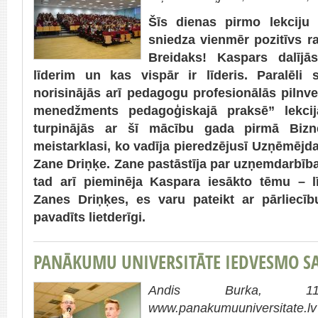
Šīs dienas pirmo lekciju
sniedza vienmēr pozitīvs 
Breidaks! Kaspars dalīj
līderim un kas vispār ir līderis. Paralēli
norisinājās arī pedagogu profesionālās piln
menedžments pedagoģiskajā praksē” lekcija
turpinājās ar šī mācību gada pirmā Bizn
meistarklasi, ko vadīja pieredzējusī Uzņēmējda
Zane Driņķe. Zane pastāstīja par uzņemdarbīb
tad arī pieminēja Kaspara iesākto tēmu – l
Zanes Driņķes, es varu pateikt ar pārliecīb
pavadīts lietderīgi.
PANĀKUMU UNIVERSITĀTE IEDVESMO 
Andis Burka, 11
www.panakumuuniversitate.lv