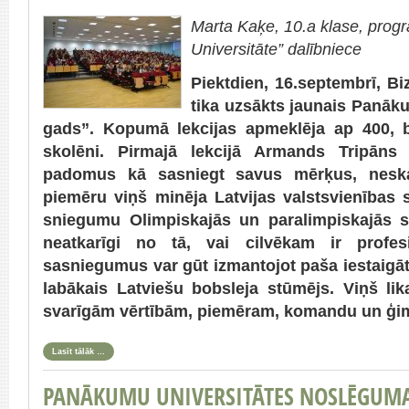
Marta Kaķe, 10.a klase, pr
Universitāte” dalībniece
Piektdien, 16.septembrī, B
tika uzsākts jaunais Panāk
gads”. Kopumā lekcijas apmeklēja ap 400, 
skolēni. Pirmajā lekcijā Armands Tripān
padomus kā sasniegt savus mērķus, neska
piemēru viņš minēja Latvijas valstsvienības
sniegumu Olimpiskajās un paralimpiskajās s
neatkarīgi no tā, vai cilvēkam ir profes
sasniegumus var gūt izmantojot paša iestaigātu
labākais Latviešu bobsleja stūmējs. Viņš lik
svarīgām vērtībām, piemēram, komandu un ģi
Lasīt tālāk …
PANĀKUMU UNIVERSITĀTES NOSLĒGUM