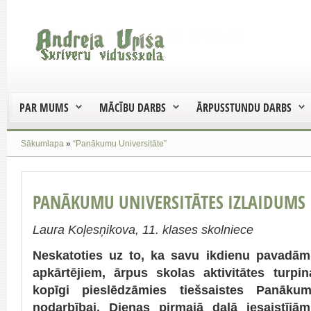
PAR MUMS
MĀCĪBU DARBS
ĀRPUSSTUNDU DARBS
Sākumlapa
»
“Panākumu Universitāte”
PANĀKUMU UNIVERSITĀTES IZLAIDUMS
Laura Koļesņikova, 11. klases skolniece
Neskatoties uz to, ka savu ikdienu pavadām
apkārtējiem, ārpus skolas aktivitātes turpina
kopīgi pieslēdzāmies tiešsaistes Panākum
nodarbībai. Dienas pirmajā daļā iesaistījāmi