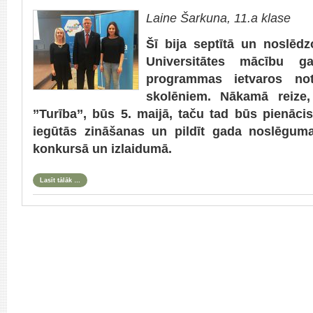
Laine Šarkuna, 11.a klase
Šī bija septītā un noslēd
Universitātes mācību ga
programmas ietvaros noti
skolēniem. Nākamā reize,
’’Turība’’, būs 5. maijā, taču tad būs pienāci
iegūtās zināšanas un pildīt gada noslēguma 
konkursā un izlaidumā.
Lasīt tālāk …