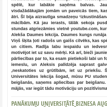
spēlē, kur labākie saņēma balvas. Jaut
visdažādākajām jomām un paveicās tiem, kas i
ātri. Šī bija aizrautīga smadzeņu ‘izkustināša
mācībām. Kā jau ierasts, tālāk sekoja pus
stundas atgriezāmies vietnē youtube.com, kur
Alekša Daumes lekcija. Daumes kungs runāj
Viņš šķita ļoti radošs un gaišs cilvēks, kas sp
un citiem. Radīja labu iespaidu un iedves
motivējot iet uz savu mērķi. Kā arī, bieži jauni
pārliecības par to, ka esam pietiekoši labi un f
iemeslu, un Aleksis palīdzēja saprast gal
,neskatoties uz grūtībām, iet uz priekšu.
Universitātes lekcija šogad, mūsu PU student
beigšanās, saņems apliecības par beigšanu. L
mājās, var iegūt tādu motivāciju un pozitīvism
PANĀKUMU UNIVERSITĀTĒ BIZNESA AUG