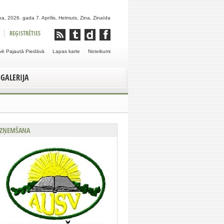
a, 2026. gada 7. Aprīlis, Helmuts, Zina, Zinaīda
REĢISTRĒTIES
vē Pajautā Piedāvā
Lapas karte
Noteikumi
GALERIJA
ZŅEMŠANA