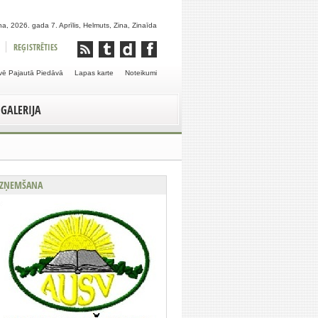
a, 2026. gada 7. Aprīlis, Helmuts, Zina, Zinaīda
REĢISTRĒTIES
vē Pajautā Piedāvā
Lapas karte
Noteikumi
GALERIJA
ZŅEMŠANA