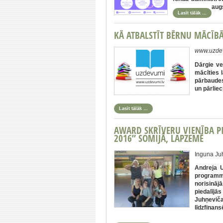
aug
Lasīt tālāk …
KĀ ATBALSTĪT BĒRNU MĀCĪBĀ
www.uzdev
Dārgie v
mācīties 
pārbaudes
un pārlie
Lasīt tālāk …
AWARD SKRĪVERU VIENĪBA P
2016” SOMIJĀ, LAPZEMĒ
Inguna Ju
Andreja U
programm
norisināj
piedalījās
Juhņevič
līdzfinan