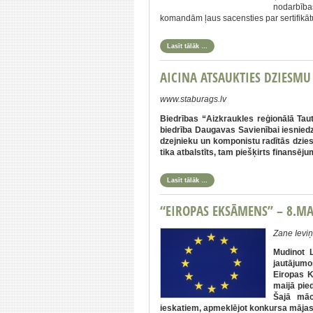
nodarbības
komandām ļaus sacensties par sertifik
Lasīt tālāk …
AICINA ATSAUKTIES DZIESMU
www.staburags.lv
Biedrības “Aizkraukles reģionālā Tau
biedrība Daugavas Savienībai iesnied
dzejnieku un komponistu radītās dzies
tika atbalstīts, tam piešķirts finansē
Lasīt tālāk …
“EIROPAS EKSĀMENS” – 8.MA
Zane Ieviņ
Mudinot L
jautājumo
Eiropas K
maijā pie
Šajā māc
ieskatiem, apmeklējot konkursa mājas