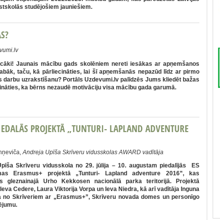
stskolās studējošiem jauniešiem.
S?
umi.lv
ecāki! Jaunais mācību gads skolēniem nereti iesākas ar apņemšanos
labāk, taču, kā pārliecināties, lai šī apņemšanās nepazūd līdz ar pirmo
 darbu uzrakstīšanu? Portāls Uzdevumi.lv palīdzēs Jums kliedēt bažas
cināties, ka bērns nezaudē motivāciju visa mācību gada garumā.
IEDALĀS PROJEKTĀ „TUNTURI- LAPLAND ADVENTURE
hņeviča,
Andreja Upīša Skrīveru vidusskolas AWARD vadītāja
pīša Skrīveru vidusskola no 29. jūlija – 10. augustam piedalījās ES
as Erasmus+ projektā „Tunturi- Lapland adventure 2016”, kas
ās gleznainajā Urho Kekkosen nacionālā parka teritorijā. Projektā
 Ieva Cedere, Laura Viktorija Vorpa un Ieva Niedra, kā arī vadītāja Inguna
a no Skrīveriem ar „Erasmus+”, Skrīveru novada domes un personīgo
sējumu.