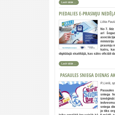
Lasīt tālāk …
PIEDALIES E-PRASMJU NEDĒĻ
Lilita Pa
No 7. līd
arī šoga
asociācij
ministrij
prasmju ne
katru, ka
digitālajā skaitītājā, kas sāks oficiāli 
Lasīt tālāk …
PASAULES SNIEGA DIENAS AK
R.Lielā, s
Pasaules 
sniega f
izmēģināt
iedvesmu
sniega di
jo tiks or
laika apstākļi (ne vairāk kā -8 grādi)