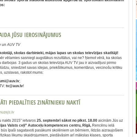
os:
AIDA JŪSU IEROSINĀJUMUS
v un AUV TV
kolotāji, skolas darbinieki, mājas lapas un skolas televīzijas skatītāji!
r vēlamies sasniegt augstākus rezultātus, vai ne? Ņemot vērā, ka skolas
 darbojas 3 gadus un skolas televīzija AUV TV jau ir aizvadījusi pirmo
 lūdzu, sniedziet savas idejas, priekšlikumus, komentārus, veicinošu kritiku
s, uzslavas, rakstot mums:
jumi@auv.lv
;
 TV:
tv@auv.lv
!
ĀTI PIEDALĪTIES ZINĀTNIEKU NAKTĪ
uzejs.lv
u nakts 2015” ietvaros
25. septembrī sākot no plkst. 18.00
aicinām Jūs uz
ijas Valsts ceļi” Autoceļu kompetences centru, Rīgā,
Rencēnu ielā
 būs īpaši sagatavoti pasākumi skolēniem un bērniem, līdzās aizraujošiem
 fizikas likumu skaidrojumiem, piedāvāsim arī mākslas klases, sporta