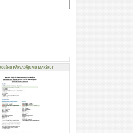
KOLĒNU PĀRVADĀJUMU MARŠRUTI