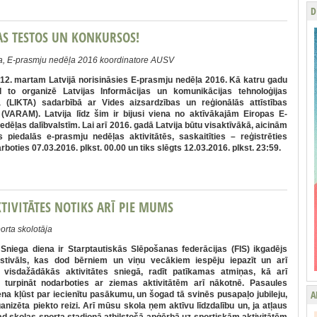
D
AS TESTOS UN KONKURSOS!
ula, E-prasmju nedēļa 2016 koordinatore AUSV
z 12. martam Latvijā norisināsies E-prasmju nedēļa 2016. Kā katru gadu
d to organizē Latvijas Informācijas un komunikācijas tehnoloģijas
a (LIKTA) sadarbībā ar Vides aizsardzības un reģionālās attīstības
u (VARAM). Latvija līdz šim ir bijusi viena no aktīvākajām Eiropas E-
dēļas dalībvalstīm. Lai arī 2016. gadā Latvija būtu visaktīvākā, aicinām
s piedalās e-prasmju nedēļas aktivitātēs, saskaitīties – reģistrēties
darboties 07.03.2016. plkst. 00.00 un tiks slēgts 12.03.2016. plkst. 23:59.
TIVITĀTES NOTIKS ARĪ PIE MUMS
porta skolotāja
Sniega diena ir Starptautiskās Slēpošanas federācijas (FIS) ikgadējs
estivāls, kas dod bērniem un viņu vecākiem iespēju iepazīt un arī
 visdažādākās aktivitātes sniegā, radīt patīkamas atmiņas, kā arī
 turpināt nodarboties ar ziemas aktivitātēm arī nākotnē. Pasaules
A
ena kļūst par iecienītu pasākumu, un šogad tā svinēs pusapaļo jubileju,
ganizēta piekto reizi. Arī mūsu skola ņem aktīvu līdzdalību un, ja atļaus
, tad skolas sporta stadionā atbilstošā apģērbā uz sportiskām aktivitātēm