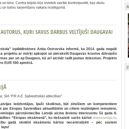
 un kino. Centra telpās būs izvietoti vairāki kontrolpunkti, kas skolu
A
ātu un balvu saņemšanu vakara noslēgumā.
 AUTORUS, KURI SAVUS DARBUS VELTĪJUŠI DAUGAVAI
tskola” izpilddirektore Anita Ostrovska informē, ka 2014. gada nogalē
za projektu ar mērķi apkopot un pierakstīt Daugavas krastos dzīvojošo
mas par un ap Daugavu, kā arī aicināt radīt jaunas dziesmas. Projekts
jums EUR 590 apmērā.
S
IJĀ
a, SIA “P.R.A.E. Sabiedriskās attiecības”
atvijas iedzīvotājus, īpaši skolēnus, būt zinošiem un kompetentiem
s par Eiropas Savienības aktualitātēm un citiem nozīmīgiem tematiem,
omisijas pārstāvniecība Latvijā aicina ikvienu interesentu šā gada 8.
dalīties “Eiropas eksāmenā”, ko tiešsaistē varēs kārtot
www.esmaja.lv
.
ību gadā skolēni eksāmenu kārtos necentralizēti – pēc saviem
 lapu!