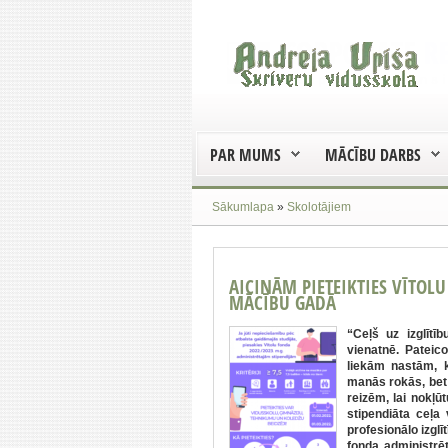
PAR MUMS
MĀCĪBU DARBS
Sākumlapa
»
Skolotājiem
AICINĀM PIETEIKTIES VĪTOL
MĀCĪBU GADĀ
“Ceļš uz izglīt
vienatnē. Pateico
liekām nastām, k
manās rokās, bet š
reizēm, lai nokļū
stipendiāta ceļa
profesionālo izglī
fonda administrē