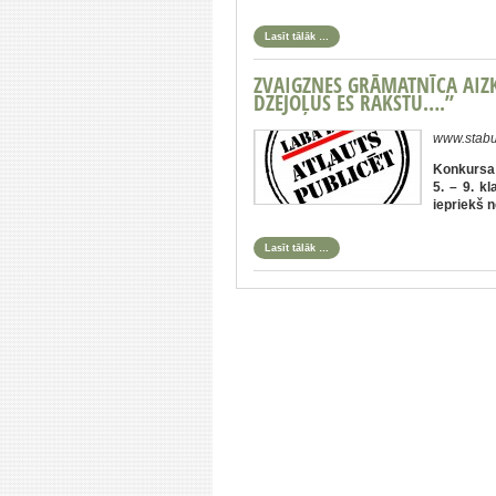
Lasīt tālāk …
ZVAIGZNES GRĀMATNĪCA AIZK
DZEJOĻUS ES RAKSTU….”
www.stabu
Konkursa d
5. – 9. k
iepriekš n
Lasīt tālāk …