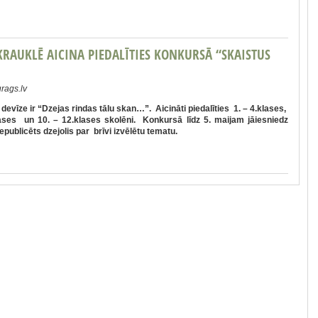
RAUKLĒ AICINA PIEDALĪTIES KONKURSĀ “SKAISTUS
rags.lv
evīze ir “Dzejas rindas tālu skan…”. Aicināti piedalīties 1. – 4.klases,
lases un 10. – 12.klases skolēni. Konkursā līdz 5. maijam jāiesniedz
epublicēts dzejolis par brīvi izvēlētu tematu.