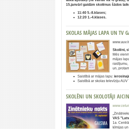
15.janvārī gaidām skolēnus šādos laik
11:40 5.-8.klases;
12:20 1.-4.klases.
SKOLAS MĀJAS LAPA UN TV G
www.auv.l
Skolēni, s
Mēs vienmē
mājas lapa
raidījumu,
un, protam
Saistībā ar mājas lapu:
ierosina
Saistībā ar skolas televīziju AUV
SKOLĒNI UN SKOLOTĀJI AICIN
www.celum
„Zinātniek
VAS ”Latv
1a. Centrā
ķīmijas un