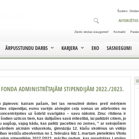
Šodien: Otrdien
AUTORIZĒTIES
Ziedo skolas izaugsmei!
Kontakti
Pasla
ĀRPUSSTUNDU DARBS
KARJERA
EKO
SASNIEGUMI
U
U FONDA ADMINISTRĒTAJĀM STIPENDIJĀM 2022./2023.
ību jāpieveic katram pašam, bet tas nenozīmē doties pretī mērķiem
ties stipendijai, esmu varējis atvieglot ceļa somas un atbrīvoties no
oncentrējoties uz šobrīd svarīgāko – savu nākotni. Zinu: rītdiena ir
odien uzticos tiem, kas dalījušies savā mīlestībā, lai palīdzēt citiem, jo
tu augšup, vajag kādu, kas palīdz pacelties no zemes, ” ar sekojošiem
 vārdiem aicinām vidusskolu, ģimnāziju 12. klašu skolēnus un vidējo
tības iestāžu absolventus no 1. februāra līdz 1. martam pieteikties Vītolu
tajām stipendijām 2022./2023. mācību gadam, kas paredzētas Latvijas