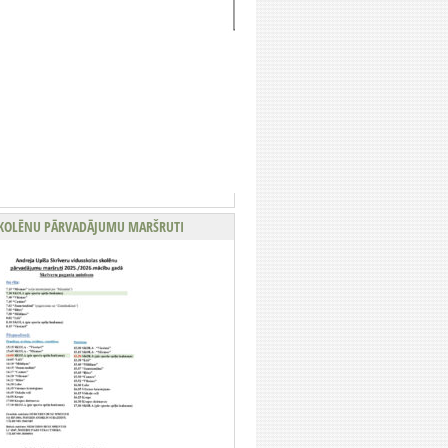
KOLĒNU PĀRVADĀJUMU MARŠRUTI