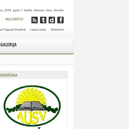
a, 2026. gada 7. Aprīlis, Helmuts, Zina, Zinaīda
REĢISTRĒTIES
vē Pajautā Piedāvā
Lapas karte
Noteikumi
GALERIJA
ZŅEMŠANA