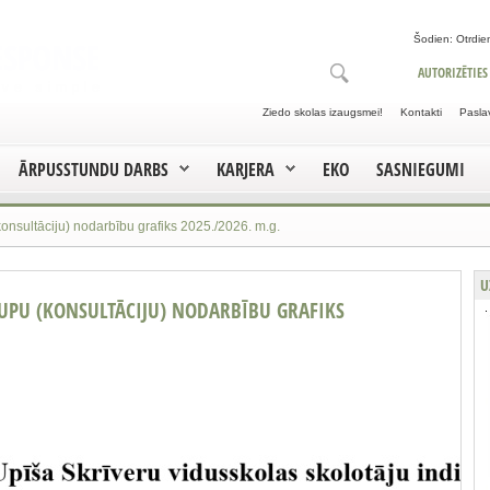
Šodien: Otrdien
AUTORIZĒTIES
Ziedo skolas izaugsmei!
Kontakti
Pasla
ĀRPUSSTUNDU DARBS
KARJERA
EKO
SASNIEGUMI
konsultāciju) nodarbību grafiks 2025./2026. m.g.
U
UPU (KONSULTĀCIJU) NODARBĪBU GRAFIKS