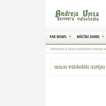
PAR MUMS
MĀCĪBU DARBS
Sākumlapa
»
Skolas piedāvātās iespējas 
SKOLAS PIEDĀVĀTĀS IESPĒJA