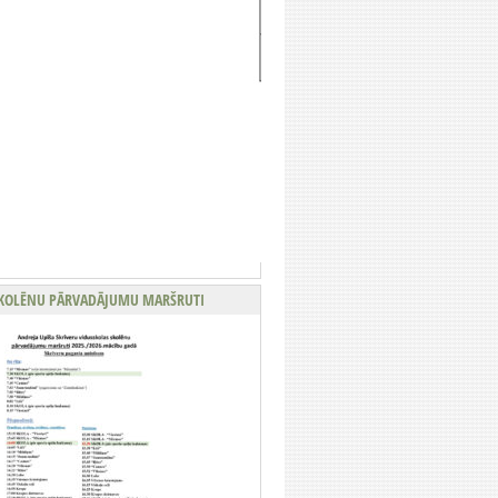
KOLĒNU PĀRVADĀJUMU MARŠRUTI