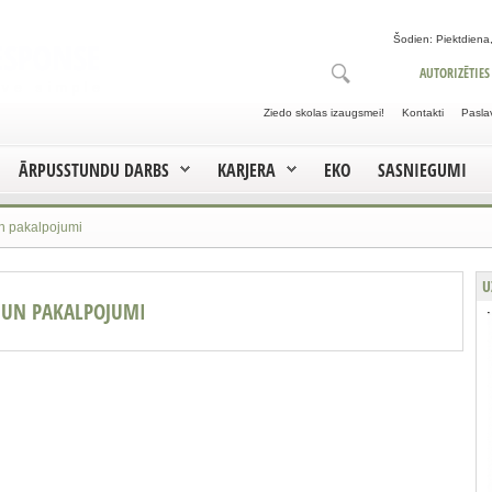
Šodien: Piektdiena,
AUTORIZĒTIES
Ziedo skolas izaugsmei!
Kontakti
Pasla
ĀRPUSSTUNDU DARBS
KARJERA
EKO
SASNIEGUMI
un pakalpojumi
U
S UN PAKALPOJUMI