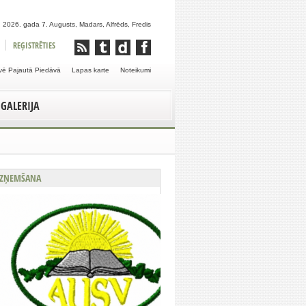
 2026. gada 7. Augusts, Madars, Alfrēds, Fredis
REĢISTRĒTIES
vē Pajautā Piedāvā
Lapas karte
Noteikumi
GALERIJA
ZŅEMŠANA