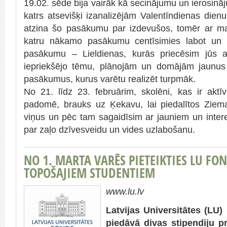
19.02. sēde bija vairāk kā secinājumu un ierosināj
katrs atsevišķi izanalizējām Valentīndienas dien
atzina šo pasākumu par izdevušos, tomēr ar m
katru nākamo pasākumu centīsimies labot un
pasākumu – Lieldienas, kurās priecēsim jūs a
iepriekšējo tēmu, plānojām un domājām jaunus 
pasākumus, kurus varētu realizēt turpmāk.
No 21. līdz 23. februārim, skolēni, kas ir aktīv
padomē, brauks uz Ķekavu, lai piedalītos Zie
viņus un pēc tam sagaidīsim ar jauniem un inter
par zaļo dzīvesveidu un vides uzlabošanu.
NO 1. MARTA VARĒS PIETEIKTIES LU FO
TOPOŠAJIEM STUDENTIEM
www.lu.lv
Latvijas Universitātes (LU
piedāvā divas stipendiju 