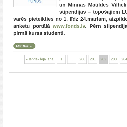
un Minnas Matildes Vilhel
stipendijas – topošajiem L
varēs pieteikties no 1. līdz 24.martam, aizpil
anketu portālā
www.fonds.lv
. Pērn stipendi
pirmā kursa studenti.
Lasīt tālāk …
« Iepriekšējā lapa
1
...
200
201
202
203
20