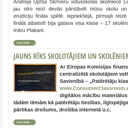
Andreja Upīša Skrīveru vidusskolas skolniece L
jau otro reizi devās pārstāvēt mūsu skolu un
erudīciju fināla spēlē. Iepriekšejā, pirmajā reizē 
finālā atbalstīt bija gatava visa klase – 17 skolē
Ināru Plakani.
Lasīt tālāk …
JAUNS RĪKS SKOLOTĀJIEM UN SKOLĒNIE
Ar Eiropas Komisijas finans
centralizētā skolotājiem vel
Savienībā – „Patērētāju kla
www.ConsumerClassroom.e
digitālos mācību materiālus
tādām tēmām kā patērētāju tiesības, ilgtspējīga 
pārtikas drošums, drošība internetā u.c.
Lasīt tālāk …