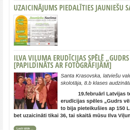
UZAICINĀJUMS PIEDALĪTIES JAUNIEŠU 
ILVA VIĻUMA ERUDĪCIJAS SPĒLĒ „GUDR
[PAPILDINĀTS AR FOTOGRĀFIJĀM]
Santa Krasovska, latviešu val
skolotāja, 8.b klases audzināt
19.februārī Latvijas tele
erudīcijas spēles „Gudrs vē
to bija pieteikušies ap 150 L
bet uzaicināti tikai 36, tai skaitā mūsu Ilva Viļ
Lasīt tālāk …