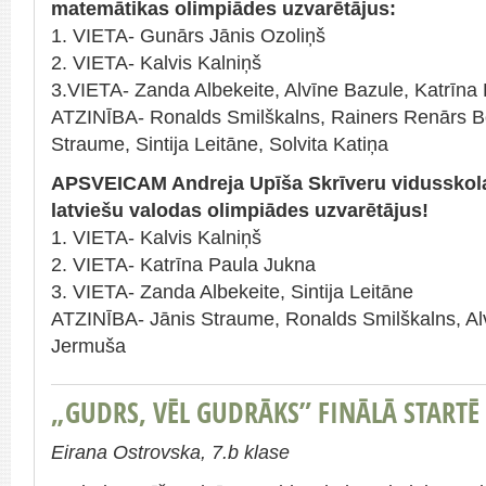
matemātikas olimpiādes uzvarētājus:
1. VIETA- Gunārs Jānis Ozoliņš
2. VIETA- Kalvis Kalniņš
3.VIETA- Zanda Albekeite, Alvīne Bazule, Katrīna
ATZINĪBA- Ronalds Smilškalns, Rainers Renārs Boļ
Straume, Sintija Leitāne, Solvita Katiņa
APSVEICAM Andreja Upīša Skrīveru vidusskola
latviešu valodas olimpiādes uzvarētājus!
1. VIETA- Kalvis Kalniņš
2. VIETA- Katrīna Paula Jukna
3. VIETA- Zanda Albekeite, Sintija Leitāne
ATZINĪBA- Jānis Straume, Ronalds Smilškalns, Al
Jermuša
„GUDRS, VĒL GUDRĀKS” FINĀLĀ STARTĒ
Eirana Ostrovska, 7.b klase