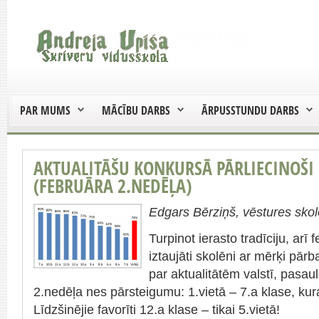
PAR MUMS
MĀCĪBU DARBS
ĀRPUSSTUNDU DARBS
AKTUALITĀŠU KONKURSĀ PĀRLIECINOŠI 
(FEBRUĀRA 2.NEDĒĻA)
Edgars Bērziņš, vēstures skol
Turpinot ierasto tradīciju, arī 
iztaujāti skolēni ar mērķi pārb
par aktualitātēm valstī, pasa
2.nedēļa nes pārsteigumu: 1.vietā – 7.a klase, kur
Līdzšinējie favorīti 12.a klase – tikai 5.vietā!