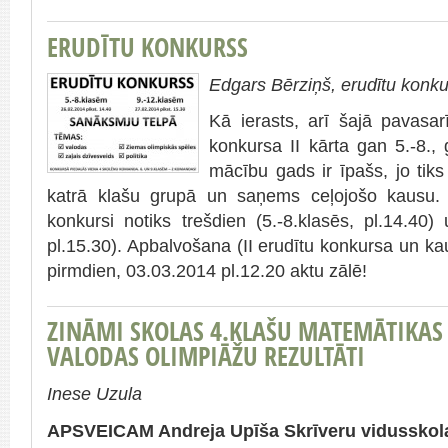
ERUDĪTU KONKURSS
Edgars Bērziņš, erudītu konku
Kā ierasts, arī šajā pavasar
konkursa II kārta gan 5.-8.,
mācību gads ir īpašs, jo ti
katrā klašu grupā un saņems ceļojošo kausu. 
konkursi notiks trešdien (5.-8.klasēs, pl.14.40) 
pl.15.30). Apbalvošana (II erudītu konkursa un k
pirmdien, 03.03.2014 pl.12.20 aktu zālē!
ZINĀMI SKOLAS 4.KLAŠU MATEMĀTIKAS
VALODAS OLIMPIĀŽU REZULTĀTI
Inese Uzula
APSVEICAM Andreja Upīša Skrīveru vidusskola