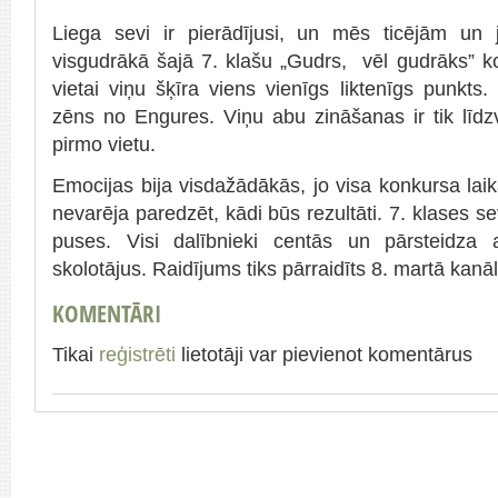
Liega sevi ir pierādījusi, un mēs ticējām un 
visgudrākā šajā 7. klašu „Gudrs, vēl gudrāks” konk
vietai viņu šķīra viens vienīgs liktenīgs punkts.
zēns no Engures. Viņu abu zināšanas ir tik līdzv
pirmo vietu.
Emocijas bija visdažādākās, jo visa konkursa laik
nevarēja paredzēt, kādi būs rezultāti. 7. klases se
puses. Visi dalībnieki centās un pārsteidza at
skolotājus. Raidījums tiks pārraidīts 8. martā kanā
KOMENTĀRI
Tikai
reģistrēti
lietotāji var pievienot komentārus