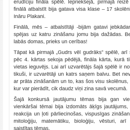
erudīciju fināla spēlē. Iepriekšejā, pirmajā reizē 
finālā atbalstīt bija gatava visa klase – 17 skolē
Ināru Plakani.
Finālā, mēs – atbalstītāji -bijām gatavi jebkāda
spējas uz katru zināšanu jomu bija dažādas. B
labās domas, prieks un cerības!
Tāpat kā pirmajā „Gudrs vēl gudrāks” spēlē, arī š
pēc 4. kārtas sekoja pēdējā, fināla kārta, kurā t
vietas ieguvējs. Lai arī uzvarētājs šajā spēlē ir not
tikuši, ir uzvarētāji un katrs saņem balvu. Bet n
ar prāta zināšanām un to, kas šos visu skolēnus, 
kur var pierādīt, cik daudz viņi zina savā vecumā.
Šajā konkursā jautājumu tēmas bija gan vie
vienkāršai tēmai bija izdomāts āķīgs jautājums,
reakcija un ļoti pārliecinošas, vispusīgas zināša
mitoloģiju, matemātiku, bioloģiju, vēsturi, ar
saistītas tēmas.