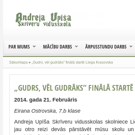
PAR MUMS
MĀCĪBU DARBS
ĀRPUSSTUNDU DARBS
Sākumlapa
»
„Gudrs, vēl gudrāks” finālā startē Liega Krasovska
„GUDRS, VĒL GUDRĀKS” FINĀLĀ STARTĒ
2014. gada 21. Februāris
Eirana Ostrovska, 7.b klase
Andreja Upīša Skrīveru vidusskolas skolniece L
jau otro reizi devās pārstāvēt mūsu skolu un