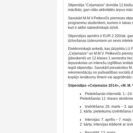
Stipendija “Ceļamaize” domāta 12.klašu
mācībās, gan citās aktivitātēs ārpus māc
Savukārt M.M.V.Petkevičs piemiņas stipe
programmu studentiem, kuriem ir labas 
kuri ir aktīvi sabiedriskajā dzīvē.
Stipendijas apmērs ir EUR 2 200/ak. ga
dzīvošanas izdevumiem un sevis intelekt
Elektroniskajā anketā, kas jāizpilda LU
„Ceļamaize” un M.M.V. Petkevičs piemiņas
(jāieskenē) un 12.klases 1.semestra liec
ārpusskolas un interešu izglītības iestād
iegūt stipendiju. Savukārt piesakoties M
rekomendāciju no pašvaldības sociālā da
kopējo ienākumu līmeni vai apgrūtinātu s
Stipendijas «Ceļamaize 2014», «M. M. V
Pieteikšanās internetā: 1.–24.
Pieteikšanās 12. klases skolēnie
Izvērtēšana: 26. marts – 3. apr
1. kārta: pieteikumu izvērtēšana 
Intervijas: 7. aprīlis – 7. maijs
2. kārta: intervijas klātienē ar iz
Rezultāti: 12. maijs