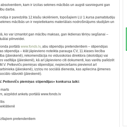
 absolventiem, kam ir izcilas sekmes mācībās un augsti sasniegumi gan
ību darba.
ndija ir paredzēta 12.klašu skolēniem, topošajiem LU 1.kursa pamatstudiju
sekmes mācībās un ir nepietiekams materiālais nodrošinājums studijām un
dā, ko var izmantot gan mācību maksas, gan ikdienas tēriņu segšanai –
uālai pilnveidei.
 Fonda portālā
www.fonds.lv
, abu stipendiju pretendentiem – stipendijas
 stipendija – klāt jāpievieno noteikta parauga CV, 11.klases liecība
ība (jāieskenē), rekomendācija no vidusskolas direktora (skolotāja) vai
es vadītāja (jāieskenē), kā arī jāpievieno citi dokumenti, kas varētu palīdzēt
.M.V. Petkevičs piemiņas stipendijai, nepieciešams pievienot arī
rbinieka (jāieskenē), izziņu no sociālā dienesta, kas apliecina ģimenes
ociālo stāvokli (jāieskenē).
. Petkevičs piemiņas stipendijas» konkursa laiki:
 marts
m, aizpildot anketu portālā www.fonds.lv
īlis
neklātienē
virzītajiem pretendentiem