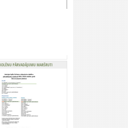
KOLĒNU PĀRVADĀJUMU MARŠRUTI