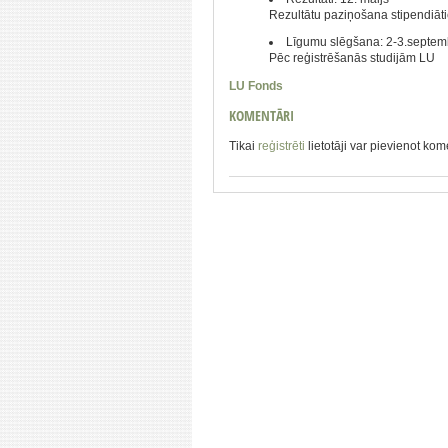
Rezultātu paziņošana stipendiāt
Līgumu slēgšana: 2-3.septem
Pēc reģistrēšanās studijām LU
LU Fonds
KOMENTĀRI
Tikai
reģistrēti
lietotāji var pievienot ko