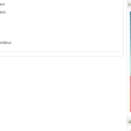
D
iem
bris
mentārus
A