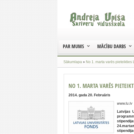
PAR MUMS
MĀCĪBU DARBS
Sākumlapa
»
No 1. marta varēs pieteiktie
NO 1. MARTA VARĒS PIETEIK
2014. gada 20. Februāris
www.lu.lv
Latvijas 
programma
stipendij
24.martam
stipendija