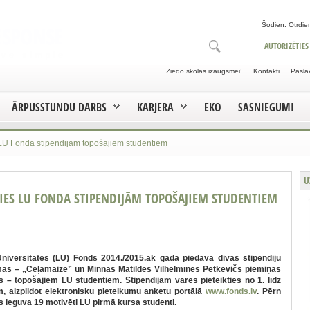
Šodien: Otrdien
AUTORIZĒTIES
Ziedo skolas izaugsmei!
Kontakti
Pasla
ĀRPUSSTUNDU DARBS
KARJERA
EKO
SASNIEGUMI
s LU Fonda stipendijām topošajiem studentiem
U
TIES LU FONDA STIPENDIJĀM TOPOŠAJIEM STUDENTIEM
Universitātes (LU) Fonds 2014./2015.ak gadā piedāvā divas stipendiju
s – „Ceļamaize” un Minnas Matildes Vilhelmīnes Petkevičs piemiņas
as – topošajiem LU studentiem. Stipendijām varēs pieteikties no 1. līdz
, aizpildot elektronisku pieteikumu anketu portālā
www.fonds.lv
. Pērn
s ieguva 19 motivēti LU pirmā kursa studenti.