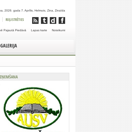
a, 2026. gada 7. Aprīlis, Helmuts, Zina, Zinaīda
REĢISTRĒTIES
vē Pajautā Piedāvā
Lapas karte
Noteikumi
GALERIJA
ZŅEMŠANA