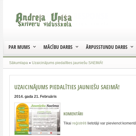
PAR MUMS
MĀCĪBU DARBS
ĀRPUSSTUNDU DARBS
Sākumlapa
»
Uzaicinājums piedalīties jauniešu SAEIMĀ!
UZAICINĀJUMS PIEDALĪTIES JAUNIEŠU SAEIMĀ!
2014. gada 21. Februāris
KOMENTĀRI
Tikai
reģistrēti
lietotāji var pievienot koment