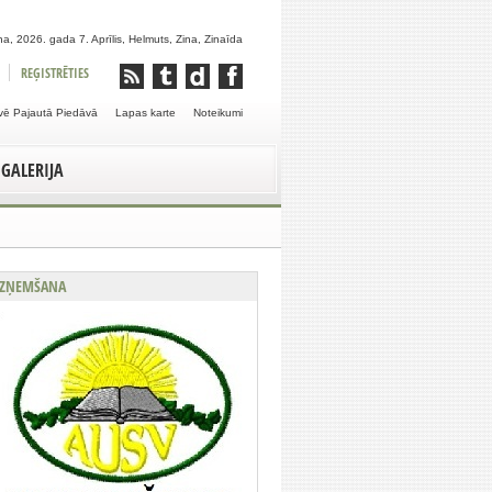
a, 2026. gada 7. Aprīlis, Helmuts, Zina, Zinaīda
REĢISTRĒTIES
vē Pajautā Piedāvā
Lapas karte
Noteikumi
GALERIJA
ZŅEMŠANA