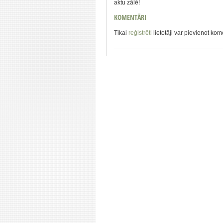
aktu zālē!
KOMENTĀRI
Tikai
reģistrēti
lietotāji var pievienot ko