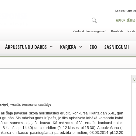
Šodien: Otrdien
AUTORIZĒTIES
Ziedo skolas izaugsmei!
Kontakti
Pasla
ĀRPUSSTUNDU DARBS
KARJERA
EKO
SASNIEGUMI
U
ziņš, erudītu konkursa vadītājs
, arī šajā pavasarī skolā norisināsies erudītu konkursa II kārta gan 5.-8., gan
u grupās. Šis mācību gads ir īpašs, jo tiks apbalvota labākā komanda katrā
pā un saņems ceļojošo kausu. Kā redzams afišā, erudītu konkursi notiks
5.-8.klasēs, pl.14.40) un ceturtdien (9.-12.klases, pl.15.30). Apbalvošana (II
onkursa un kausu pasniegšana) paredzēta pirmdien, 03.03.2014 pl.12.20