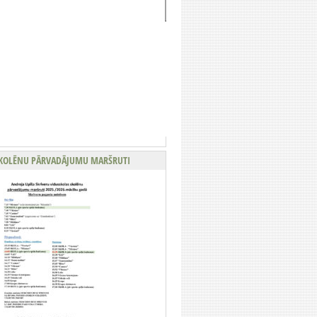
KOLĒNU PĀRVADĀJUMU MARŠRUTI