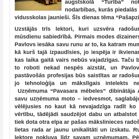
augstskolā “Turība” no
nodarbības, kurās piedalās
vidusskolas jaunieši. Šīs dienas tēma “Pašapz
Uzstājās trīs lektori, kuri uzsvēra rado
mūsdienu sabiedrībā. Pirmais modes dizaine
Pavlovs iesāka savu runu ar to, ka katram mums
kā kurš tajā izpaudīsies, jo iespēja ir ikvien
kas laika gaitā vairs nebūs vajadzīgas. Taču b
to roboti nekad nespēs aizstāt, un Pavlov
pastāvošās profesijas būs saistītas ar radoš
jo tehnoloģija un mākslīgais intelekts n
Uzņēmuma “Pavasara mēbeles” dibinātāja Al
savu uzņēmuma moto – iedvesmot, saglabājot
vēlējusies no kaut kā nevajadzīga radīt ko
vērtību, tādējādi saudzējot dabu un atbalsto
tiek dota otra elpa ar pašas mākslinieces rado
lietas rada ar jaunu unikalitāti un izskatu. R
lektore nokļuva līdz savam uzņēmumam. Pēdē