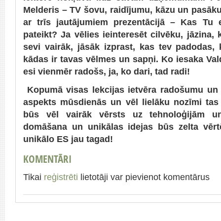
Melderis – TV šovu, raidījumu, kāzu un pasāku
ar trīs jautājumiem prezentācijā – Kas Tu
pateikt? Ja vēlies ieinteresēt cilvēku, jāzina, 
sevi vairāk, jāsāk izprast, kas tev padodas, k
kādas ir tavas vēlmes un sapņi. Ko iesaka Vald
esi vienmēr radošs, ja, ko dari, tad radi!
Kopumā visas lekcijas ietvēra radošumu un kr
aspekts mūsdienās un vēl lielāku nozīmi tas
būs vēl vairāk vērsts uz tehnoloģijām u
domāšana un unikālas idejas būs zelta vērtē
unikālo ES jau tagad!
KOMENTĀRI
Tikai
reģistrēti
lietotāji var pievienot komentārus