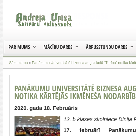
PAR MUMS
MĀCĪBU DARBS
ĀRPUSSTUNDU DARBS
Sākumlapa
»
Panākumu Universitātē biznesa augstskolā “Turība” notika kār
PANĀKUMU UNIVERSITĀTĒ BIZNESA AUG
NOTIKA KĀRTĒJĀS IKMĒNEŠA NODARBĪ
2020. gada 18. Februāris
12. b klases skolniece Dinija
17. februārī Panākumu