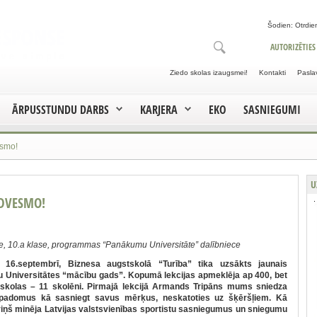
Šodien: Otrdien
AUTORIZĒTIES
Ziedo skolas izaugsmei!
Kontakti
Pasla
ĀRPUSSTUNDU DARBS
KARJERA
EKO
SASNIEGUMI
esmo!
U
EDVESMO!
e, 10.a klase, programmas “Panākumu Universitāte” dalībniece
n, 16.septembrī, Biznesa augstskolā “Turība” tika uzsākts jaunais
Universitātes “mācību gads”. Kopumā lekcijas apmeklēja ap 400, bet
skolas – 11 skolēni. Pirmajā lekcijā Armands Tripāns mums sniedza
padomus kā sasniegt savus mērķus, neskatoties uz šķēršļiem. Kā
iņš minēja Latvijas valstsvienības sportistu sasniegumus un sniegumu