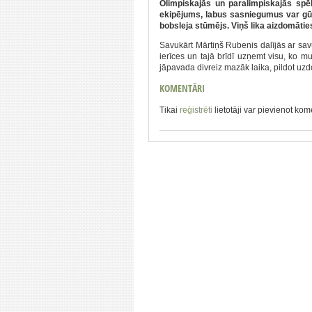
Olimpiskajās un paralimpiskajās spēl
ekipējums, labus sasniegumus var gūt 
bobsleja stūmējs. Viņš lika aizdomāti
Savukārt Mārtiņš Rubenis dalījās ar savu
ierīces un tajā brīdī uzņemt visu, ko 
jāpavada divreiz mazāk laika, pildot uz
KOMENTĀRI
Tikai
reģistrēti
lietotāji var pievienot ko