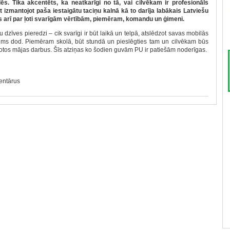
ēs. Tika akcentēts, ka neatkarīgi no tā, vai cilvēkam ir profesionāls
izmantojot paša iestaigātu taciņu kalnā kā to darīja labākais Latviešu
es arī par ļoti svarīgām vērtībām, piemēram, komandu un ģimeni.
 dzīves pieredzi – cik svarīgi ir būt laikā un telpā, atslēdzot savas mobilās
mums dod. Piemēram skolā, būt stundā un pieslēgties tam un cilvēkam būs
dotos mājas darbus. Šīs atziņas ko šodien guvām PU ir patiešām noderīgas.
mentārus