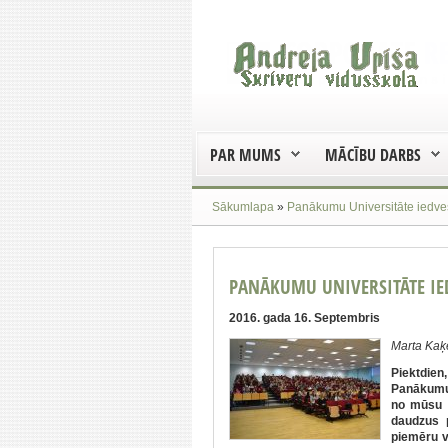
PAR MUMS
MĀCĪBU DARBS
Sākumlapa
»
Panākumu Universitāte iedv
PANĀKUMU UNIVERSITĀTE I
2016. gada 16. Septembris
Marta Kaķ
Piektdie
Panākumu 
no mūsu 
daudzus 
piemēru v