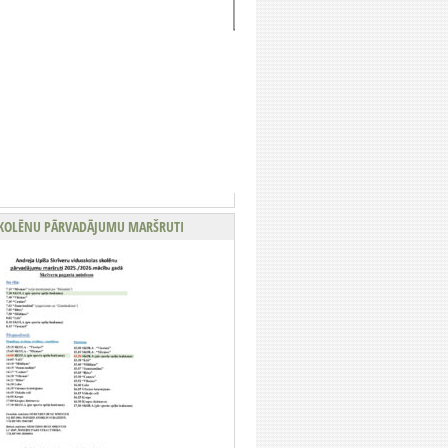
KOLĒNU PĀRVADĀJUMU MARŠRUTI