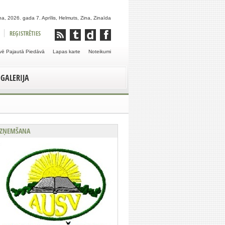
a, 2026. gada 7. Aprīlis, Helmuts, Zina, Zinaīda
REĢISTRĒTIES
vē Pajautā Piedāvā
Lapas karte
Noteikumi
GALERIJA
ZŅEMŠANA