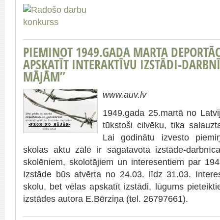
PIEMINOT 1949.GADA MARTA DEPORTĀCI
APSKATĪT INTERAKTĪVU IZSTĀDI-DARB
MĀJĀM”
www.auv.lv
1949.gada 25.martā no Latvij
tūkstoši cilvēku, tika salauz
Lai godinātu izvesto piemiņ
skolas aktu zālē ir sagatavota izstāde-darbn
skolēniem, skolotājiem un interesentiem par 19
Izstāde būs atvērta no 24.03. līdz 31.03. Interes
skolu, bet vēlas apskatīt izstādi, lūgums pieteikt
izstādes autora E.Bērziņa (tel.
26797661
).