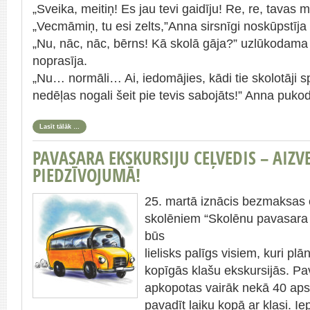
„Sveika, meitiņ! Es jau tevi gaidīju! Re, re, tavas 
„Vecmāmiņ, tu esi zelts,”Anna sirsnīgi noskūpstī
„Nu, nāc, nāc, bērns! Kā skolā gāja?” uzlūkodam
noprasīja.
„Nu… normāli… Ai, iedomājies, kādi tie skolotāji sp
nedēļas nogali šeit pie tevis sabojāts!” Anna puko
Lasīt tālāk …
PAVASARA EKSKURSIJU CEĻVEDIS – AIZV
PIEDZĪVOJUMĀ!
25. martā iznācis bezmaksas 
skolēniem “Skolēnu pavasara e
būs
lielisks palīgs visiem, kuri pl
kopīgās klašu ekskursijās. Pa
apkopotas vairāk nekā 40 apska
pavadīt laiku kopā ar klasi. Ie