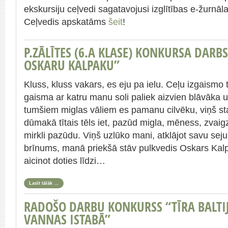
ekskursiju ceļvedi sagatavojusi izglītības e-žurnāl
Ceļvedis apskatāms
šeit
!
P.ZĀLĪTES (6.A KLASE) KONKURSA DARB
OSKARU KALPAKU”
Kluss, kluss vakars, es eju pa ielu. Ceļu izgaismo 
gaisma ar katru manu soli paliek aizvien blāvāka u
tumšiem miglas vāliem es pamanu cilvēku, viņš st
dūmakā tītais tēls iet, pazūd migla, mēness, zvaig
mirkli pazūdu. Viņš uzlūko mani, atklājot savu seju
brīnums, manā priekšā stāv pulkvedis Oskars Kal
aicinot doties līdzi…
Lasīt tālāk …
RADOŠO DARBU KONKURSS “TĪRA BALTIJ
VANNAS ISTABĀ”