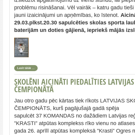
izslēdzot apgaismojumu uz vienu stundu, lai piepra
problēmu risināšanai. Vēl vairāk – katru gadu tieš
jauni izaicinājumi un apņēmības, ko īstenot.
Aicin
29.03.plkst.20.30 sapulcēties skolas sporta la
bater
ijām un doties gājienā, iepriekš mājās izsl
Lasīt tālāk …
SKOLĒNI AICINĀTI PIEDALĪTIES LATVIJA
ČEMPIONĀTĀ
Jau otro gadu pēc kārtas tiek rīkots LATVIJA
ČEMPIONĀTS, kurš pagājušajā gadā spēja
sapulcēt 37 KOMANDAS no dažādiem Latvijas reģ
”KRASTI” atpūtas komplekss rīko vienu no atlases
gada 26. aprīlī atpūtas kompleksā ”Krasti” Ogres