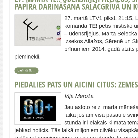
PAPĪRA DARINĀŠANA SALACGRĪVĀ UN 
27. martā LTV1 plkst. 21:15, L
komanda TE! pētīs mistisko un
– ūdensrijējus. Marta Selecka
izsekos Allažos, Sērenē un Sk
brīnumiem 2014. gadā atzīts 
pieminekli.
Lasīt tālāk …
PIEDALIES PATS UN AICINI CITUS: ZEME
Vija Meroža
Jau astoto reizi marta mēneša
laika joslām visā pasaulē sv
stunda ir lielākais klimata tē
jebkad noticis. Tās laikā miljoniem cilvēku visapkā