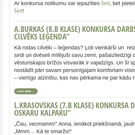
Ar konkursa nolikumu var iepazīties
šeit
, bet piet
šeit
!
A.BURKAS (8.B KLASE) KONKURSA DARB
CILVĒKS LEĢENDA”
Kā rodas cilvēki – leģendas? Ļoti vienkārši un reiz
sirdi un dvēseli mīlējuši savu zemi, pašaizliedzīgi 
vēsturiskajos brīžos visvairāk ir vajadzīgs. Un šī
nostādīt pāri savam personīgajam komfortam visos l
– vienīgo atzinību, kas nav pērkama ne par kādu 
Lasīt tālāk …
L.KRASOVSKAS (7.B KLASE) KONKURSA 
OSKARU KALPAKU”
„Čau, vecmamm!” Anna, ienākot priekšnamā, jaut
„Mmm… Kā te smaržo!”