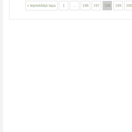
« Iepriekšējā lapa
1
...
196
197
198
199
20