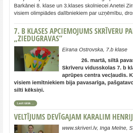
Barkānei 8. klase un 3.klases skolniecei Anetei Zir
visiem olimpiādes dalībniekiem par uzņēmību, dros
7. B KLASES APCIEMOJUMS SKRĪVERU P
„ZIEDUGRAVAS”
Eirana Ostrovska, 7.b klase
26. martā, siltā pavasar
Skrīveru vidusskolas 7. b k
aprūpes centra vecļaudis. 
visiem iemītniekiem bija pavasarīga, pašgatavo
silti kēksiņi.
Lasīt tālāk …
VELTĪJUMS DEVĪGAJAM KARALIM HENRI
www.skriveri.lv, Inga Melne,