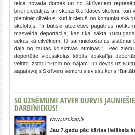
teica novada domes un no Skrīveriem represēto
brīdī piedalījās arī skolas 8.a klases skolēni, kur
pieminēt cilvēkus, kuri ir cietuši no komunistiskā 
skolotājs: “Ir būtiski atcerēties pagātnes notiku
masveida deportācija, kas tika sākta 1949.gad
sekas kā cilvēkiem, tā saimniekošanas sistēmai L
daļa no tautas kolektīvās atmiņas.” Pēc ziedu 
deportētie vidusskolas telpās apskatīja deportā
veltīto izstādi “Prom no mājām” un devās uz Kultūr
sagatavojis Skrīveru senioru sieviešu koris “Baltāb
50 UZŅĒMUMI ATVER DURVIS JAUNIEŠIE
DARBINIEKUS!
www.prakse.lv
Jau 7.gadu pēc kārtas lielākais ka