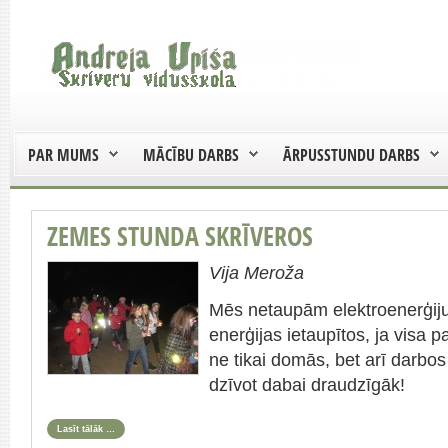
PAR MUMS
MĀCĪBU DARBS
ĀRPUSSTUNDU DARBS
ZEMES STUNDA SKRĪVEROS
Vija Meroža
Mēs netaupām elektroenerģiju
enerģijas ietaupītos, ja visa 
ne tikai domās, bet arī darbos
dzīvot dabai draudzīgāk!
Lasīt tālāk …