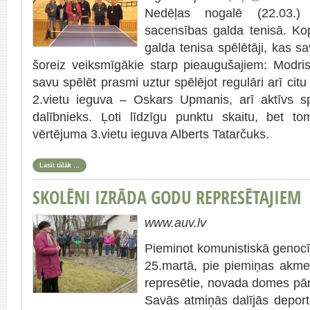
Nedēļas nogalē (22.03.)
sacensības galda tenisā. Ko
galda tenisa spēlētāji, kas sa
šoreiz veiksmīgākie starp pieaugušajiem: Modris T
savu spēlēt prasmi uztur spēlējot regulāri arī ci
2.vietu ieguva – Oskars Upmanis, arī aktīvs sp
dalībnieks. Ļoti līdzīgu punktu skaitu, bet t
vērtējuma 3.vietu ieguva Alberts Tatarčuks.
Lasīt tālāk …
SKOLĒNI IZRĀDA GODU REPRESĒTAJIEM
www.auv.lv
Pieminot komunistiskā genoc
25.martā, pie piemiņas akme
represētie, novada domes pārs
Savās atmiņās dalījās deportē