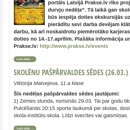
portāls Latvijā Prakse.lv rīko p
durvju nedēļa”. Tā laikā gan sko
būs iespēja doties ekskursijās 
pierādītu sevi darba devējam klāt
darbu, kā arī noskaidrotu piemērotāko karjeras
doties no 14.-17.aprīlim.
Plašāka informācija un
Prakse.lv:
http://www.prakse.lv/events
Lasīt tālāk …
SKOLĒNU PAŠPĀRVALDES SĒDES (26.03.)
Viktorija Matvejeva, 11.a klase
Šīs nedēļas pašpārvaldes sēdes jautājumi:
1) Zemes stunda, norisinās 29.03. Tai par godu tik
Pulcēšanās 20:15 sporta laukumā pie skolas, dosi
skola-institūts-skola. Līdzi svecītes vai gaismiņas.
Lasīt tālāk …