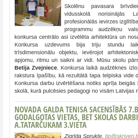
Skolēnu pavasara brīvdi
vidusskolā norisinājās La
profesionālās ievirzes izglīt
programmu audzēkņu vals
konkursa centrālo asi izvēlēta arhitektūra un nos
Konkursa uzdevums bija triju stundu laik
trīsdimensionālu objektu, ievērojot arhitektoni
apjomu, ritmu un saikni ar vidi. Mūsu skolu pār
Betija Zvejniece
. Konkursa laikā audzēknes izlo
rakstura īpašību, kā rezultātā tapa telpiska vide
Konkursa darbu izvērtēšana notiks aprīļa beigā
skolā, kurā pulcēsies pedagogi no visām Latvijas
NOVADA GALDA TENISA SACENSĪBĀS 7.B
GODALGOTAS VIETAS, BET SKOLAS DAR
A.TATARČUKAM 3.VIETA
Zigrīda Sprukte,
tip@skriveri.l