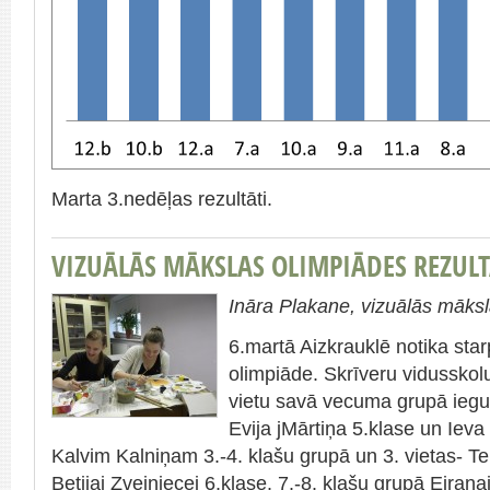
Marta 3.nedēļas rezultāti.
VIZUĀLĀS MĀKSLAS OLIMPIĀDES REZULT
Ināra Plakane, vizuālās māksl
6.martā Aizkrauklē notika st
olimpiāde. Skrīveru vidusskolu
vietu savā vecuma grupā ieg
Evija jMārtiņa 5.klase un Ieva
Kalvim Kalniņam 3.-4. klašu grupā un 3. vietas- T
Betijai Zvejniecei 6.klase. 7.-8. klašu grupā Eirana