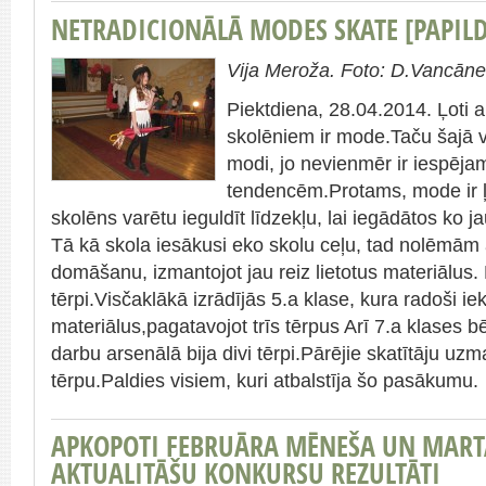
NETRADICIONĀLĀ MODES SKATE [PAPILD
Vija Meroža. Foto: D.Vancān
Piektdiena, 28.04.2014. Ļoti 
skolēniem ir mode.Taču šajā v
modi, jo nevienmēr ir iespēj
tendencēm.Protams, mode ir ļot
skolēns varētu ieguldīt līdzekļu, lai iegādātos ko 
Tā kā skola iesākusi eko skolu ceļu, tad nolēmām a
domāšanu, izmantojot jau reiz lietotus materiālus
tērpi.Visčaklākā izrādījās 5.a klase, kura radoši iek
materiālus,pagatavojot trīs tērpus Arī 7.a klases b
darbu arsenālā bija divi tērpi.Pārējie skatītāju uzm
tērpu.Paldies visiem, kuri atbalstīja šo pasākumu.
APKOPOTI FEBRUĀRA MĒNEŠA UN MART
AKTUALITĀŠU KONKURSU REZULTĀTI