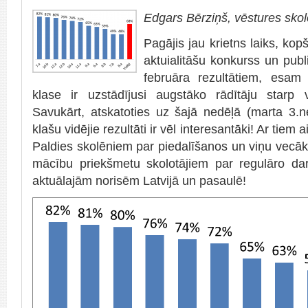
Edgars Bērziņš, vēstures skol
Pagājis jau krietns laiks, kop
aktuialitāšu konkurss un publi
februāra rezultātiem, esam 
klase ir uzstādījusi augstāko rādītāju starp
Savukārt, atskatoties uz šajā nedēļā (marta 3.n
klašu vidējie rezultāti ir vēl interesantāki! Ar tiem
Paldies skolēniem par piedalīšanos un viņu vecāk
mācību priekšmetu skolotājiem par regulāro dar
aktuālajām norisēm Latvijā un pasaulē!