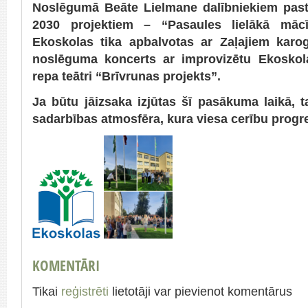
Noslēgumā Beāte Lielmane dalībniekiem past
2030 projektiem – “Pasaules lielākā mācī
Ekoskolas tika apbalvotas ar Zaļajiem karog
noslēguma koncerts ar improvizētu Ekoskol
repa teātri “Brīvrunas projekts”.
Ja būtu jāizsaka izjūtas šī pasākuma laikā, t
sadarbības atmosfēra, kura viesa cerību prog
KOMENTĀRI
Tikai
reģistrēti
lietotāji var pievienot komentārus