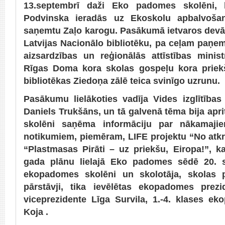
13.septembrī daži Eko padomes skolēni, 
Podvinska ieradās uz Ekoskolu apbalvošan
saņemtu Zaļo karogu. Pasākumā ietvaros devām
Latvijas Nacionālo bibliotēku, pa ceļam paņemo
aizsardzības un reģionālās attīstības mini
Rīgas Doma kora skolas gospeļu kora priek
bibliotēkas Ziedoņa zālē teica svinīgo uzrunu.
Pasākumu lielākoties vadīja Vides izglītība
Daniels Trukšāns, un tā galvenā tēma bija apr
skolēni saņēma informāciju par nākamajie
notikumiem, piemēram, LIFE projektu “No atk
“Plastmasas Pirāti – uz priekšu, Eiropa!”, k
gada plānu lielajā Eko padomes sēdē 20. se
ekopadomes skolēni un skolotāja, skolas 
pārstāvji, tika ievēlētas ekopadomes prez
viceprezidente Līga Survila, 1.-4. klases e
Koja .