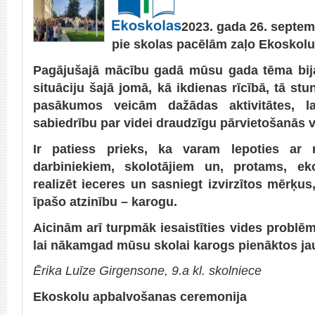
2023. gada 26. septem
pie skolas pacēlām zaļo Ekoskolu
Pagājušajā mācību gadā mūsu gada tēma bija
situāciju šajā jomā, kā ikdienas rīcībā, tā st
pasākumos veicām dažādas aktivitātes, la
sabiedrību par videi draudzīgu pārvietošanās v
Ir patiess prieks, ka varam lepoties ar
darbiniekiem, skolotājiem un, protams, ek
realizēt ieceres un sasniegt izvirzītos mērķus,
īpašo atzinību – karogu.
Aicinām arī turpmāk iesaistīties vides problē
lai nākamgad mūsu skolai karogs pienāktos jau 
Ērika Luīze Girgensone, 9.a kl. skolniece
Ekoskolu apbalvošanas ceremonija