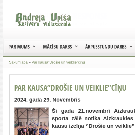
PAR MUMS
MĀCĪBU DARBS
ĀRPUSSTUNDU DARBS
Sākumlapa
»
Par kausa”Drošie un veiklie”cīņu
PAR KAUSA”DROŠIE UN VEIKLIE”CĪŅU
2024. gada 29. Novembris
Šī gada 21.novembrī Aizkrau
sporta zālē notika Aizkraukles
kausu izcīņa ‘’Drošie un veiklie’’