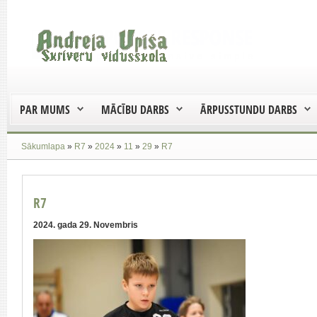
PAR MUMS
MĀCĪBU DARBS
ĀRPUSSTUNDU DARBS
Sākumlapa
»
R7
»
2024
»
11
»
29
»
R7
R7
2024. gada 29. Novembris