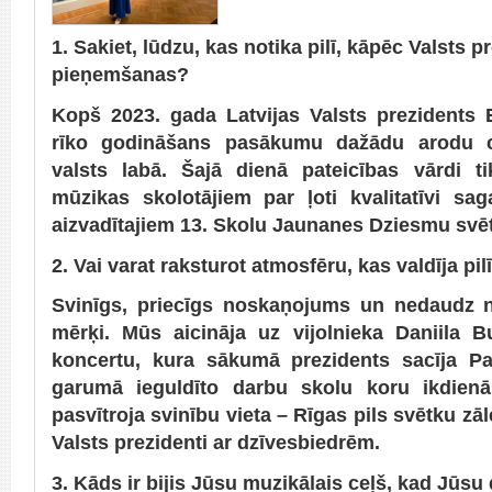
1. Sakiet, lūdzu, kas notika pilī, kāpēc Valsts 
pieņemšanas?
Kopš 2023. gada Latvijas Valsts prezidents
rīko godināšans pasākumu dažādu arodu cil
valsts labā. Šajā dienā pateicības vārdi ti
mūzikas skolotājiem par ļoti kvalitatīvi sa
aizvadītajiem 13. Skolu Jaunanes Dziesmu svē
2. Vai varat raksturot atmosfēru, kas valdīja pil
Svinīgs, priecīgs noskaņojums un nedaudz n
mērķi. Mūs aicināja uz vijolnieka Daniila 
koncertu, kura sākumā prezidents sacīja P
garumā ieguldīto darbu skolu koru ikdie
pasvītroja svinību vieta – Rīgas pils svētku zāle
Valsts prezidenti ar dzīvesbiedrēm.
3. Kāds ir bijis Jūsu muzikālais ceļš, kad Jūsu