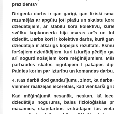
prezidents?
Diriģenta darbs ir gan garīgi, gan fiziski sma
rezumējās ar apgūtu ļoti plašu un skaistu kora
dziedātājiem, ar stabilu kora kolektīvu, k
svētku kopkoncerta bija asaras acīs un ļot
dziedāt. Darbs korī ir kolektīvs darbs, kurā gan
dziedātāja ir atkarīgs kopējais rezultāts. Esm
foršajiem dziedātājiem, kuri izturēja pēdējo ga
arī nogurdinošajiem kora mēģinājumiem. Mēs
pārbaudes skates iegūtajiem I pakāpes dip
Paldies korim par izturību un komandas darbu.
4. Kas darbā dod gandarījumu, zinot, ka darba di
vienmēr realizējas iecerētais, kad vienkārši gr
Kad mēģinājumā nesanāk, neskan, kā iecerē
dziedātāju nogurums, balss fizioloģiskās p
mācāmies, skaņdarbos izstrādājam tās vieta