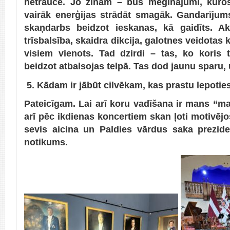
netraucē. Jo zinām – būs mēģinājumi, kuro
vairāk enerģijas strādāt smagāk. Gandarījums
skaņdarbs beidzot ieskanas, kā gaidīts. Ak
trīsbalsība, skaidra dikcija, galotnes veidotas
visiem vienots. Tad dzirdi – tas, ko koris ti
beidzot atbalsojas telpā. Tas dod jaunu sparu, u
5. Kādam ir jābūt cilvēkam, kas prastu lepotie
Pateicīgam. Lai arī koru vadīšana ir mans “ma
arī pēc ikdienas koncertiem skan ļoti motivējo
sevis aicina un Paldies vārdus saka prezident
notikums.