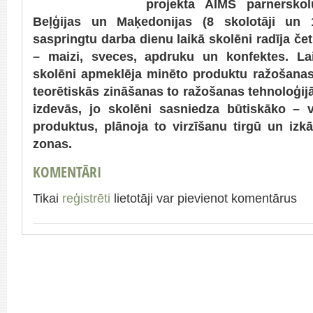
projekta AIMS parnerskol
Beļģijas un Maķedonijas (8 skolotāji un 
saspringtu darba dienu laikā skolēni radīja če
– maizi, sveces, apdruku un konfektes.
La
skolēni apmeklēja minēto produktu ražošan
teorētiskās zināšanas to ražošanas tehnoloģi
izdevās, jo skolēni sasniedza būtiskāko – 
produktus, plānoja to virzīšanu tirgū un iz
zonas.
KOMENTĀRI
Tikai
reģistrēti
lietotāji var pievienot komentārus