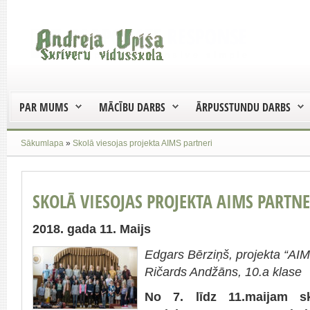
PAR MUMS
MĀCĪBU DARBS
ĀRPUSSTUNDU DARBS
Sākumlapa
»
Skolā viesojas projekta AIMS partneri
SKOLĀ VIESOJAS PROJEKTA AIMS PARTNE
2018. gada 11. Maijs
Edgars Bērziņš, projekta “AIMS
Ričards Andžāns, 10.a klase
No 7. līdz 11.maijam s