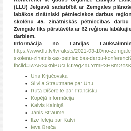
(LLU) Jelgavā sadarbībā ar Zemgales plānoša
labākos zinātniski pētnieciskos darbus reģionā
skolēnu 45. zinātniskās pētniecības darbu
Zemgale tiks pārstāvēta ar 62 reģiona labākaji
darbiem.
Informācija no Latvijas Lauksaimni
https://www.llu.lv/lv/raksts/2021-03-10/no-zemgale
skolenu-zinatniskas-petniecibas-darbu-konferenci
fbclid=IwAR3xkniBUcLkJ2egZXuYrmP3HBmGos
Una Krjučovska
Silvija Strautmane par Unu
Ruta Dišereite par Francisku
Kopējā informācija
Kalvis Kalniņš
Jānis Straume
Ilze Ieleja par Kalvi
Ieva Breča