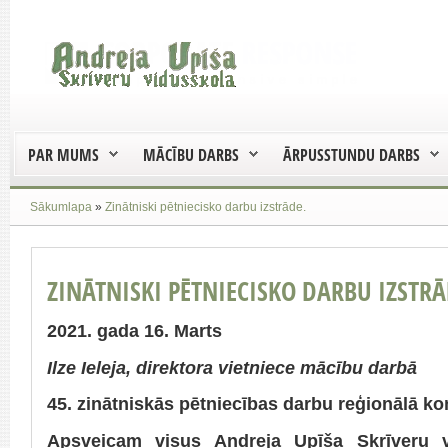
PAR MUMS
MĀCĪBU DARBS
ĀRPUSSTUNDU DARBS
Sākumlapa
»
Zinātniski pētniecisko darbu izstrāde.
ZINĀTNISKI PĒTNIECISKO DARBU IZSTRĀ
2021. gada 16. Marts
Ilze Ieleja, direktora vietniece mācību darbā
45. zinātniskās pētniecības darbu reģionālā k
Apsveicam visus Andreja Upīša Skrīveru 