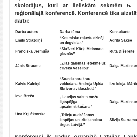
skolotājus, kuri ar lieliskām sekmēm 5. 
reģionālajā konferencē. Konferencē tika aizstā
darbi:
Darba autors
Darba tēma
Konsultants
“Kosmisko raķešu dzinēji
Emīls Strazdiņš
Agrita Sakse
un degvielas”
“Skrīveri Kārļa Melnmata
Franciska Jermuša
Ruta Dišereite
gleznās”
„Zilās gaismas ietekme uz
Jānis Straume
Daiga Martinso
cilvēka veselību”
“Stundu sarakstu
Kalvis Kalniņš
veidošana Andreja Upīša
Ilze Ieleja, Mār
Skrīveru vidusskolā”
Ieva Breča
„ Latvijas valsts mežu
ilgtspējīga
Daiga Martinso
apsaimniekošana”
Una Krjučkovska
„Trifeļu audzēšanas
iespējas un trifeļu noieta
Silvija Starutm
tirgus Latvijā.”
Konferenci ik gadus organizē Latvijas Lauk