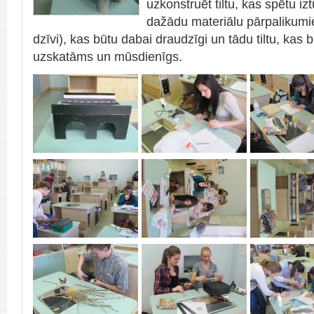
uzkonstruēt tiltu, kas spētu iz
dažādu materiālu pārpalikumie
dzīvi), kas būtu dabai draudzīgi un tādu tiltu, kas bū
uzskatāms un mūsdienīgs.