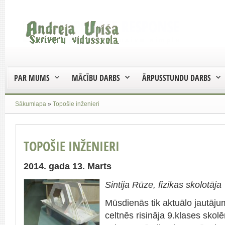
PAR MUMS
MĀCĪBU DARBS
ĀRPUSSTUNDU DARBS
Sākumlapa
»
Topošie inženieri
TOPOŠIE INŽENIERI
2014. gada 13. Marts
Sintija Rūze, fizikas skolotāja
Mūsdienās tik aktuālo jautāj
celtnēs risināja 9.klases skol