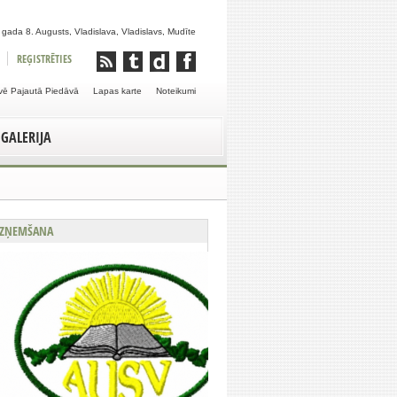
gada 8. Augusts, Vladislava, Vladislavs, Mudīte
REĢISTRĒTIES
vē Pajautā Piedāvā
Lapas karte
Noteikumi
GALERIJA
ZŅEMŠANA