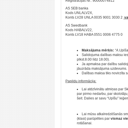
Reģistrācijas Nr.: 90000074812
AS SEB banka
Kods UNLALV2X,
Konts LV28 UNLA 0035 9001 3030 2
va
AS Swedbank
Kods HABALV22,
Konts LV18 HABA 0551 0006 4775 0
Maksājuma mērķis:
“A.Upīša
Salidojuma dalības maksu ies
plkst.8.00 līdz 18.00).
Ja apmaksa par dalību salidoj
jāuzrāda maksājuma uzdevums.
Dalības maksa tiks novirzīta
Papildu informācija:
Lai atdzīvinātu atmiņas par Skr
par pirmo nedarbu, par skolotāju,
šeit. Dalies ar savu “Upīšu” leģe
Lai mūsu atkalredzēšanās sma
(klasi) parūpēties par
vismaz vie
rotāšanai.