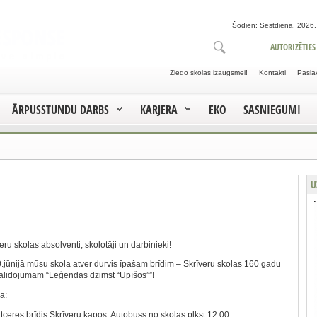
Šodien: Sestdiena, 2026. 
AUTORIZĒTIES
Ziedo skolas izaugsmei!
Kontakti
Pasla
ĀRPUSSTUNDU DARBS
KARJERA
EKO
SASNIEGUMI
U
eru skolas absolventi, skolotāji un darbinieki!
.jūnijā mūsu skola atver durvis īpašam brīdim – Skrīveru skolas 160 gadu
salidojumam “Leģendas dzimst “Upīšos””!
ā:
tceres brīdis Skrīveru kapos. Autobuss no skolas plkst.12:00.