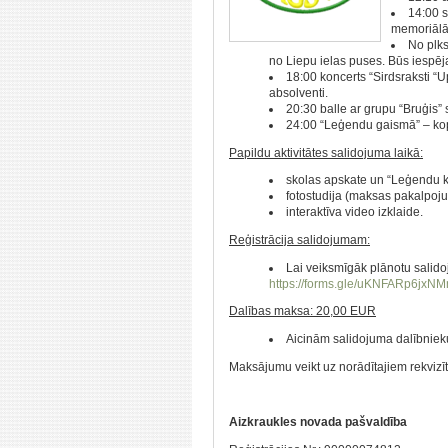
14:00 s
memoriālā 
No plks
no Liepu ielas puses. Būs iespēj
18:00 koncerts “Sirdsraksti “
absolventi.
20:30 balle ar grupu “Bruģis
24:00 “Leģendu gaismā” – kop
Papildu aktivitātes salidojuma laikā:
skolas apskate un “Leģendu k
fotostudija (maksas pakalpojum
interaktīva video izklaide.
Reģistrācija salidojumam:
Lai veiksmīgāk plānotu salido
https://forms.gle/uKNFARp6jxN
Dalības maksa: 20,00 EUR
Aicinām salidojuma dalībnieku
Maksājumu veikt uz norādītajiem rekvizī
Aizkraukles novada pašvaldība