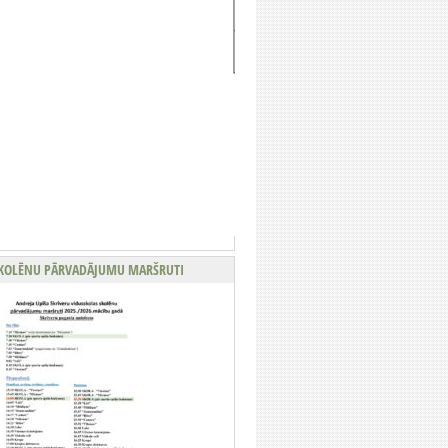
KOLĒNU PĀRVADĀJUMU MARŠRUTI