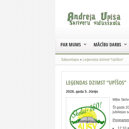
PAR MUMS
MĀCĪBU DARBS
Sākumlapa
»
Leģendas dzimst “Upīšos”
LEĢENDAS DZIMST “UPĪŠOS”
2026. gada 5. Jūnijs
Mīļie Skrīv
Šī gada 20
jubilejas 
Programm
12:10 a