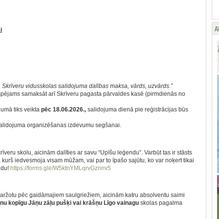
A
i
 Skrīveru vidusskolas salidojuma dalības maksa, vārds, uzvārds.”
pējams samaksāt arī Skrīveru pagasta pārvaldes kasē (pirmdienās no
umā tiks veikta
pēc 18.06.2026.,
salidojuma dienā pie reģistrācijas būs
 salidojuma organizēšanas izdevumu segšanai.
īveru skolu, aicinām dalīties ar savu “Upīšu leģendu”. Varbūt tas ir stāsts
 kurš iedvesmoja visam mūžam, vai par to īpašo sajūtu, ko var noķert tikai
ndu!
https://forms.gle/W5ktnYMLqrvGznnv5
ržotu pēc gaidāmajiem saulgriežiem, aicinām katru absolventu saimi
nu kopīgu Jāņu zāļu pušķi vai krāšņu Līgo vainagu
skolas pagalma