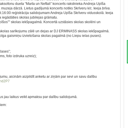
aksofonu dueta “Marta un Neftali” koncerts rakstnieka Andreja Upīša
muzeja dārzā. Lietus gadījumā koncerts notiks Skrīveru k/c. Ieeja
brīva.
t.16:00 reģistrācija salidojumam Andreja Upīša Skrīveru vidusskolā. Ieeja
a iegādāties skolas jubilejas grāmatu.
Upīšos”” skolas iekšpagalmā. Koncertā uzstāsies skolas skolēni un
” skolas sarīkojumu zālē un dejas ar DJ ERMINASS skolas iekšpagalmā.
īga gaismiņu izvietošana skolas pagalmā (no Liepu ielas puses).
lases”;
s, foto izdruka uzreiz);
jumu, aicinām aizpildīt anketu ar ziņām par sevi un savu dalību
Mnd2P7
s jau laikus veikt apmaksu par dalību salidojumā.
tiem: