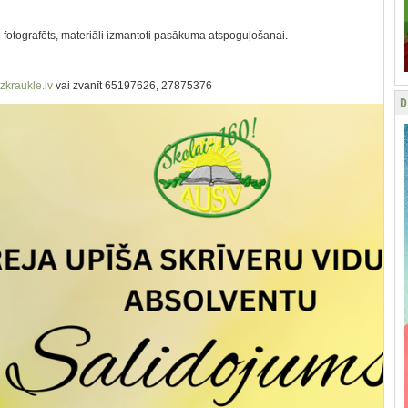
n fotografēts, materiāli izmantoti pasākuma atspoguļošanai.
kraukle.lv
vai zvanīt 65197626, 27875376
D