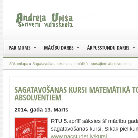
PAR MUMS
MĀCĪBU DARBS
ĀRPUSSTUNDU DARBS
Sākumlapa
»
Sagatavošanas kursi matemātikā topošajiem absolventiem
SAGATAVOŠANAS KURSI MATEMĀTIKĀ T
ABSOLVENTIEM
2014. gada 13. Marts
RTU 5.aprīlī sāksies šī mācību ga
sagatavošanas kursi. Sīkāk pielik
www.nacstudet.lv/kursi