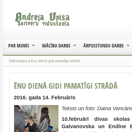
PAR MUMS
MĀCĪBU DARBS
ĀRPUSSTUNDU DARBS
Sākumlapa
»
Ēnu dienā gidi pamatīgi strādā
ĒNU DIENĀ GIDI PAMATĪGI STRĀDĀ
2016. gada 14. Februāris
Teksts un foto: Daina Vancān
10.februārī divas skol
Galvanovska un Endīne 