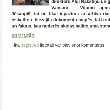
direktoru Aldi Rakstiņu un 
Vancāni – Viļumu apmek
Jēkabpilī, lai ne tikai iepazītos ar arhīva da
ieskatītos biezajās dokumentu mapēs, lai izra
un faktus, kas noderēs skolas salidojuma ste
KOMENTĀRI
Tikai
reģistrēti
lietotāji var pievienot komentārus