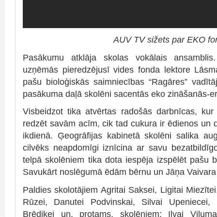
AUV TV sižets par EKO f
Pasākumu atklāja skolas vokālais ansamblis. 
uzņēmās pieredzējusī vides fonda lektore Lāsm
pašu bioloģiskās saimniecības “Ragāres” vadītā
pasākuma daļā skolēni sacentās eko zināšanās-er
Visbeidzot tika atvērtas radošās darbnīcas, kur 
redzēt savām acīm, cik tad cukura ir ēdienos un dz
ikdienā. Ģeogrāfijas kabinetā skolēni salika au
cilvēks neapdomīgi iznīcina ar savu bezatbildī
telpā skolēniem tika dota iespēja izspēlēt pašu 
Savukārt noslēgumā ēdām bērnu un Jāņa Vaivara v
Paldies skolotājiem Agritai Saksei, Ligitai Miezītei
Rūzei, Danutei Podvinskai, Silvai Upeniecei, 
Brēdiķei un, protams, skolēniem: Ilvai Viļumai