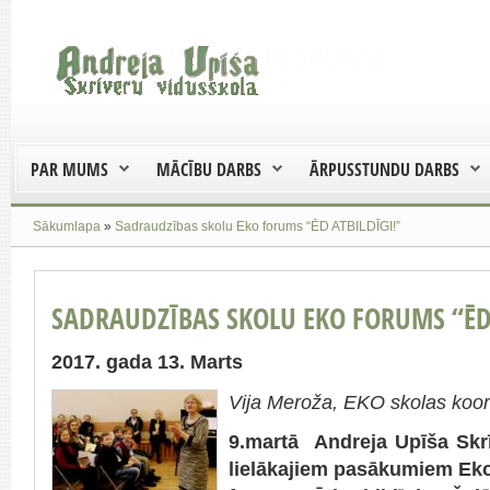
PAR MUMS
MĀCĪBU DARBS
ĀRPUSSTUNDU DARBS
Sākumlapa
»
Sadraudzības skolu Eko forums “ĒD ATBILDĪGI!”
SADRAUDZĪBAS SKOLU EKO FORUMS “ĒD 
2017. gada 13. Marts
Vija Meroža, EKO skolas koo
9.martā Andreja Upīša Skr
lielākajiem pasākumiem Ek