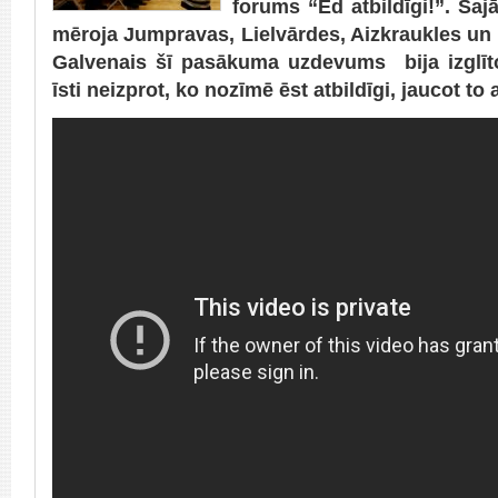
forums “Ēd atbildīgi!”. Šaj
mēroja Jumpravas, Lielvārdes, Aizkraukles un 
Galvenais šī pasākuma uzdevums bija izglīto
īsti neizprot, ko nozīmē ēst atbildīgi, jaucot to