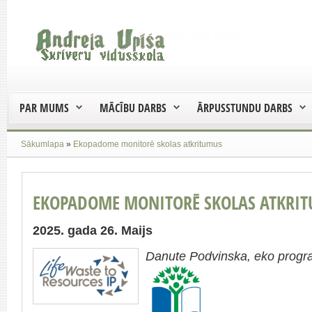
PAR MUMS
MĀCĪBU DARBS
ĀRPUSSTUNDU DARBS
Sākumlapa
»
Ekopadome monitorē skolas atkritumus
EKOPADOME MONITORĒ SKOLAS ATKRI
2025. gada 26. Maijs
Danute Podvinska, eko progr