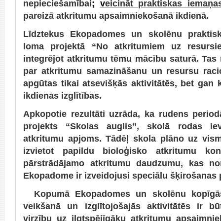
nepieciešamībai
;
v
eicināt praktiskas iemaņa
pareizā atkritumu apsaimniekošanā ikdienā.
Līdztekus Ekopadomes un skolēnu praktisk
loma projektā “No atkritumiem uz resursie
integrējot atkritumu tēmu mācību saturā. Tas
par atkritumu samazināšanu un resursu raci
apgūtas tikai atsevišķās aktivitātēs, bet gan
ikdienas izglītības.
Apkopotie rezultāti uzrāda, ka rudens period
projekts “Skolas auglis”, skolā rodas iev
atkritumu apjoms. Tādēļ skola plāno uz vis
izvietot papildu bioloģisko atkritumu kon
pārstrādājamo atkritumu daudzumu, kas non
Ekopadome ir izveidojusi speciālu šķirošanas 
Kopumā Ekopadomes un skolēnu kopīgās 
veikšanā un izglītojošajās aktivitātēs ir bū
virzību uz ilgtspējīgāku atkritumu apsaimn