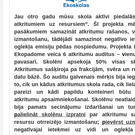
Jau otro gadu mūsu skola aktīvi piedalā
atkritumiem uz resursiem”. Šī projekta mē
pasākumiem samazināt atkritumu rašanos, ve
izmantošanu, tādējādi samazinot negatīvo i
oglekļa emisiju pēdas nospiedumu. Projekta 
Ekopadome veica 6 atkritumu auditus –
v
ien
pavasarī. Skolēni apsekoja 50% visas sk
Atkritumus sašķiroja pa frakcijām, svēra un re
datu bāzē. Šo auditu galvenais mērķis bija ieg
to, cik un kādus atkritumus skola rada, cik liel
pareizi un kādi papildu konteineri būtu n
atkritumu apsaimniekošanai. Skolēnu neatlai
bija pamats secinājumu izdarīšanai un tu
p
alielināt skolēnu izpratni
par atkritumu s
resursu otrreizējo izmantošanu
;
p
ievērst uz
negatīvajai ietekmei uz vidi un oglekļa