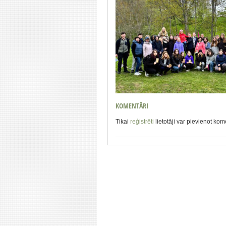
KOMENTĀRI
Tikai
reģistrēti
lietotāji var pievienot ko