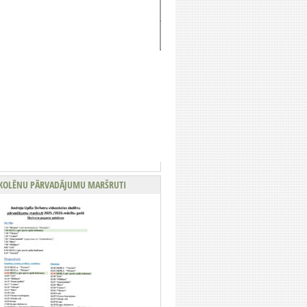
KOLĒNU PĀRVADĀJUMU MARŠRUTI