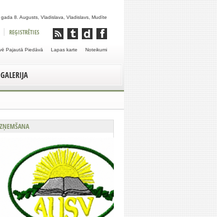
gada 8. Augusts, Vladislava, Vladislavs, Mudīte
REĢISTRĒTIES
vē Pajautā Piedāvā
Lapas karte
Noteikumi
GALERIJA
ZŅEMŠANA