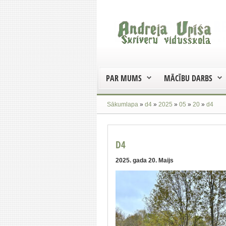
PAR MUMS
MĀCĪBU DARBS
Sākumlapa
»
d4
»
2025
»
05
»
20
»
d4
D4
2025. gada 20. Maijs