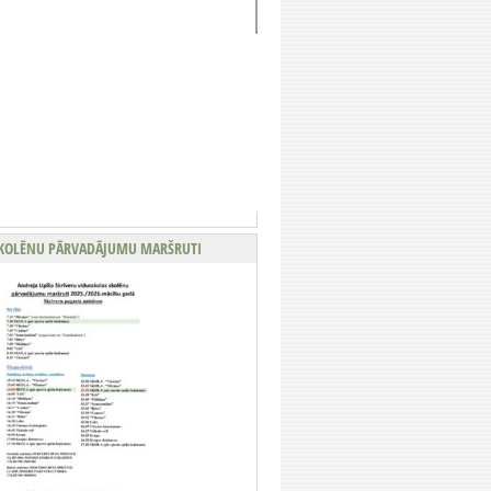
KOLĒNU PĀRVADĀJUMU MARŠRUTI