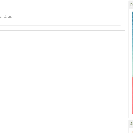
D
mentārus
A