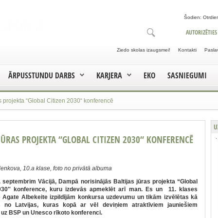
Šodien: Otrdien
AUTORIZĒTIES
Ziedo skolas izaugsmei!
Kontakti
Pasla
ĀRPUSSTUNDU DARBS
KARJERA
EKO
SASNIEGUMI
as projekta “Global Citizen 2030“ konferencē
U
 JŪRAS PROJEKTA “GLOBAL CITIZEN 2030“ KONFERENCĒ
Pļenkova, 10.a klase, foto no privātā albuma
. septembrim Vācijā, Dampā norisinājās Baltijas jūras projekta “Global
2030″ konference, kuru izdevās apmeklēt arī man. Es un 11. klases
e Agate Albekeite izpildījām konkursa uzdevumu un tikām izvēlētas kā
s no Latvijas, kuras kopā ar vēl deviņiem atraktīviem jauniešiem
uz BSP un Unesco rīkoto konferenci.