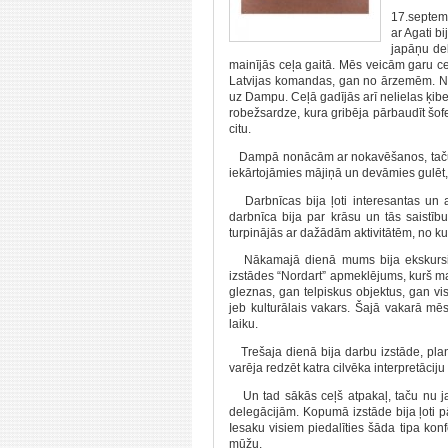
17.septemb
ar Agati b
japāņu de
mainījās ceļa gaitā. Mēs veicām garu ceļ
Latvijas komandas, gan no ārzemēm. Na
uz Dampu. Ceļā gadījās arī nelielas ķibe
robežsardze, kura gribēja pārbaudīt šof
citu.
Dampā nonācām ar nokavēšanos, taču t
iekārtojāmies mājiņā un devāmies gulēt, 
Darbnīcas bija ļoti interesantas un a
darbnīca bija par krāsu un tās saistību
turpinājās ar dažādām aktivitātēm, no ku
Nākamajā dienā mums bija ekskursijas.
izstādes “Nordart” apmeklējums, kurš ma
gleznas, gan telpiskus objektus, gan v
jeb kulturālais vakars. Šajā vakarā mē
laiku.
Trešaja dienā bija darbu izstāde, planē
varēja redzēt katra cilvēka interpretāciju 
Un tad sākās ceļš atpakaļ, taču nu jau
delegācijām. Kopumā izstāde bija ļoti p
Iesaku visiem piedalīties šāda tipa kon
mūžu.