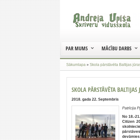
PAR MUMS
MĀCĪBU DARBS
Sākumlapa
»
Skola pārstāvēta Baltijas jūr
SKOLA PĀRSTĀVĒTA BALTIJAS
2018. gada 22. Septembris
Patrīcija 
No 18.-21
Citizen 
skolnieci
pārstāve
devāmies 