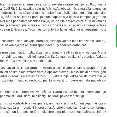
ra rīts iesākās ar agru celšanos un nelielu satraukumu, jo jau 8.30 mums
ija jābūt Rīgā, lai uzsāktu ceļu uz Vāciju. Autobusā mūs sagaidīja igauņu un
legācijas, kuras sākumā mums nepievērsa pārāk lielu uzmanību, taču viss
u, taču tas nelikās tik garš, jo mums apkārt bija lieliska kompānija gan no
kti mēs pārlaidām viesnīcā Polijā, un no rīta devāmies ceļā un devāmies
les, piemēram, pie Polijas – Vācijas robežas mūs negaidīti apturēja Polijas
erus un to licences. Taču mēs izmantojām laiku lietderīgi un iepazinām cits
as netraucēja tālākajai darbībai. Pirmajā vakarā mēs iepazinām Dampu,
lai nākamajā rītā ar jaunu sparu varētu piedalīties darbnīcās.
izraujošas, katram citādākas, taču tēma – Baltijas jūra – vienoja. Mana
 ar vidi, tas mani ļoti ieinteresēja, tāpēc man patika šī darbnīca. Vakars
rām varēja izvēlēties sev piemērotāko.
 Un atkal, katrai grupai ekskursija bija citādāka. Mūsu grupai tā bija
n ļoti patika. Šajā izstādē varēja apskatīt slavenu mākslinieku darbus gan
isādus citādākus mākslas darbus. Vakarā bija katras valsts prezentācija
s uzzinājām kaut ko nedaudz par katru valsti un vienkārši labi pavadījām
rsēde un konferences izvērtēšana. Darbu izstāde bija ļoti interesanta, jo
par mākslu, daži darbi bija līdzīgi, bet daži pavisam atšķirīgi.
 mūsu kontakti bija nostiprināti, un mēs visi brīvi komunicējām ar citām
ārsteidzoša un negaidīti interesanta. Ar prieku gaidīšu nākamo konferenci.
ferencēs un forumos, jo tā ir neizmērojama pieredze, kas paliks atmiņā uz