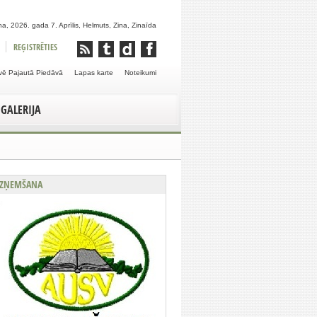
a, 2026. gada 7. Aprīlis, Helmuts, Zina, Zinaīda
REĢISTRĒTIES
vē Pajautā Piedāvā
Lapas karte
Noteikumi
GALERIJA
ZŅEMŠANA