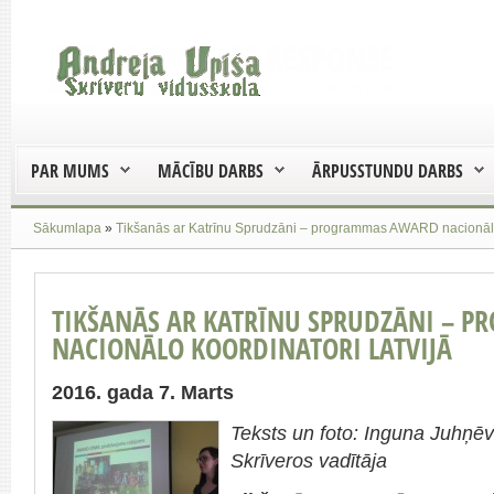
PAR MUMS
MĀCĪBU DARBS
ĀRPUSSTUNDU DARBS
Sākumlapa
»
Tikšanās ar Katrīnu Sprudzāni – programmas AWARD nacionālo 
TIKŠANĀS AR KATRĪNU SPRUDZĀNI – 
NACIONĀLO KOORDINATORI LATVIJĀ
2016. gada 7. Marts
Teksts un foto: Inguna Juhņē
Skrīveros vadītāja