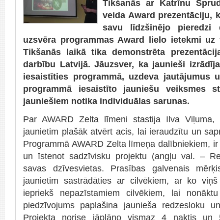
Tikšanās ar Katrīnu Spru
veida Award prezentāciju, k
savu līdzšinējo pieredzi
uzsvēra programmas Award lielo ietekmi uz 
Tikšanās laikā tika demonstrēta prezentāc
darbību Latvijā. Jāuzsver, ka jaunieši izrādīja
iesaistīties programmā, uzdeva jautājumus 
programmā iesaistīto jauniešu veiksmes st
jauniešiem notika individuālas sarunas.
Par AWARD Zelta līmeni stastija Ilva Viļuma, u
jaunietim plašāk atvērt acis, lai ieraudzītu un sap
Programmā AWARD Zelta līmeņa dalībniekiem, ir p
un īstenot sadzīvisku projektu (angļu val. – Res
savas dzīvesvietas. Prasības galvenais mērķi
jaunietim sastrādāties ar cilvēkiem, ar ko viņš
iepriekš nepazīstamiem cilvēkiem, lai nonāktu
piedzīvojums paplašina jaunieša redzesloku u
Projekta norise jāplāno vismaz 4 naktis un 