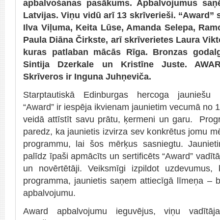
apbalvošanas pasākums. Apbalvojumus saņē
Latvijas. Viņu vidū arī 13 skrīverieši. “Award
Ilva Viļuma, Keita Lūse, Amanda Selepa, Ram
Paula Diāna Čirkste, arī skrīverietes Laura Vikt
kuras patlaban mācās Rīga. Bronzas godalg
Sintija Dzerkale un Kristīne Juste. AWA
Skrīveros ir Inguna Juhņeviča.
Starptautiskā Edinburgas hercoga jauniešu
“Award” ir iespēja ikvienam jaunietim vecumā no 1
veidā attīstīt savu prātu, ķermeni un garu. Pr
paredz, ka jaunietis izvirza sev konkrētus jomu mē
programmu, lai šos mērķus sasniegtu. Jauniet
palīdz īpaši apmācīts un sertificēts “Award” vadītā
un novērtētāji. Veiksmīgi izpildot uzdevumus,
programma, jaunietis saņem attiecīgā līmeņa – b
apbalvojumu.
Award apbalvojumu ieguvējus, viņu vadītā