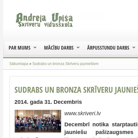
PAR MUMS
MĀCĪBU DARBS
ĀRPUSSTUNDU DARBS
Sākumlapa
»
Sudrabs un bronza Skrīveru jauniešiem
SUDRABS UN BRONZA SKRĪVERU JAUNIE
2014. gada 31. Decembris
www.skriveri.lv
Decembrī notika starptaut
jauniešu pašizaugsme