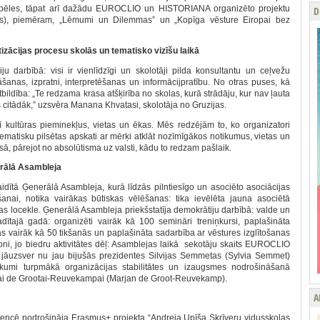
zspēles, tāpat arī dažādu EUROCLIO un HISTORIANA organizēto projektu
D
ps), piemēram, „Lēmumi un Dilemmas” un „Kopīga vēsture Eiropai bez
zācijas procesu skolās un tematisko vizīšu laikā
 darbībā: visi ir vienlīdzīgi un skolotāji pilda konsultantu un ceļvežu
āšanas, izpratni, interpretēšanas un informācijpratību. No otras puses, kā
atbildība: „Te redzama krasa atšķirība no skolas, kurā strādāju, kur nav ļauta
s citādāk,” uzsvēra Manana Khvatasi, skolotāja no Gruzijas.
ī kultūras pieminekļus, vietas un ēkas. Mēs redzējām to, ko organizatori
u tematisku pilsētas apskati ar mērķi atklāt nozīmīgākos notikumus, vietas un
ā, pārejot no absolūtisma uz valsti, kādu to redzam pašlaik.
rālā Asambleja
idītā Ģenerālā Asambleja, kurā līdzās pilntiesīgo un asociēto asociācijas
nai, notika vairākas būtiskas vēlēšanas: tika ievēlēta jauna asociētā
jas locekle. Ģenerālā Asambleja priekšstatīja demokrātiju darbībā: valde un
adītajā gadā: organizēti vairāk kā 100 semināri treniņkursi, paplašināta
vairāk kā 50 tikšanās un paplašināta sadarbība ar vēstures izglītošanas
ni, jo biedru aktivitātes dēļ: Asamblejas laikā sekotāju skaits EUROCLIO
jāuzsver nu jau bijušās prezidentes Silvijas Semmetas (Sylvia Semmet)
kumi turpmākā organizācijas stabilitātes un izaugsmes nodrošināšanā
ai de Grootai-Reuvekampai (Marjan de Groot-Reuvekamp).
A
ncē nodrošināja Erasmus+ projekta “Andreja Upīša Skrīveru vidusskolas