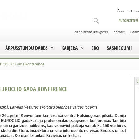
Šodien: Otrdien
AUTORIZĒTIES
Ziedo skolas izaugsmei!
Kontakti
Pasla
ĀRPUSSTUNDU DARBS
KARJERA
EKO
SASNIEGUMI
EUROCLIO Gada konference
U
 EUROCLIO GADA KONFERENCE
ziņš, Latvijas
Vēstures skolotāju biedrības valdes loceklis
dz 26.aprīlim Konventum konferenču centrā Helsinogoras pilsētā Dānijā
. EUROCLIO gadskārtējā profesionālās izaugsmes konference. Tas bija
ots un organizēts notikums, kas vienuviet pulcēja vairāk kā 150 vēstures
u, skolu direktoru, inspektoru un citu interesentu no visas Eiropas un pat
nādas, Korejas, Izraēlas, Kreivijas un Indijas.