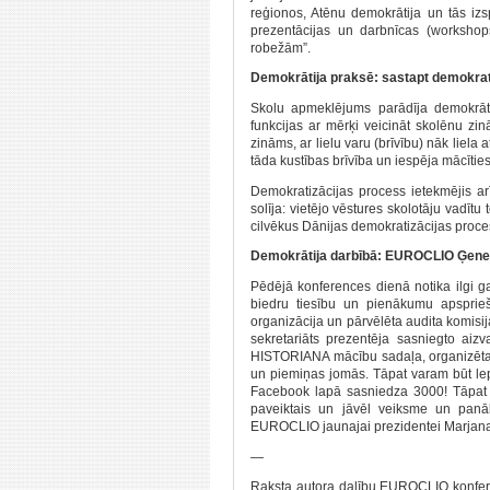
reģionos, Atēnu demokrātija un tās i
prezentācijas un darbnīcas (worksho
robežām”.
Demokrātija praksē: sastapt demokrati
Skolu apmeklējums parādīja demokrātiju
funkcijas ar mērķi veicināt skolēnu zin
zināms, ar lielu varu (brīvību) nāk liela 
tāda kustības brīvība un iespēja mācītie
Demokratizācijas process ietekmējis ar
solīja: vietējo vēstures skolotāju vadīt
cilvēkus Dānijas demokratizācijas proces
Demokrātija darbībā: EUROCLIO Ģene
Pēdējā konferences dienā notika ilgi ga
biedru tiesību un pienākumu apsprieša
organizācija un pārvēlēta audita komisi
sekretariāts prezentēja sasniegto aizv
HISTORIANA mācību sadaļa, organizētas 
un piemiņas jomās. Tāpat varam būt lep
Facebook lapā sasniedza 3000! Tāpat 
paveiktais un jāvēl veiksme un panā
EUROCLIO jaunajai prezidentei Marjan
—
Raksta autora dalību EUROCLIO konfere