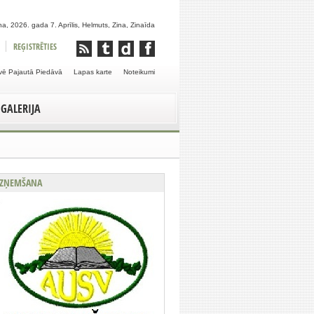
a, 2026. gada 7. Aprīlis, Helmuts, Zina, Zinaīda
REĢISTRĒTIES
vē Pajautā Piedāvā
Lapas karte
Noteikumi
GALERIJA
ZŅEMŠANA