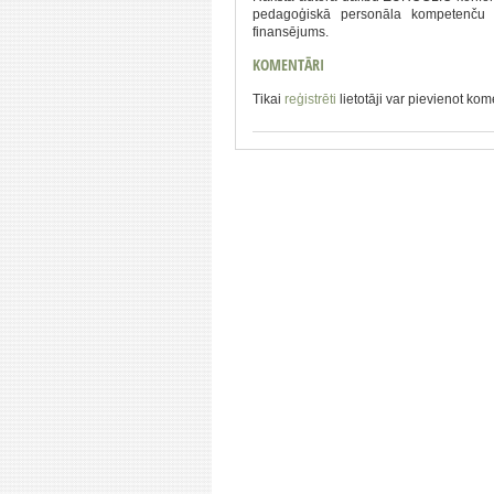
pedagoģiskā personāla kompetenču p
finansējums.
KOMENTĀRI
Tikai
reģistrēti
lietotāji var pievienot ko