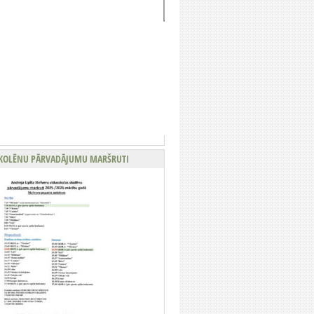
KOLĒNU PĀRVADĀJUMU MARŠRUTI