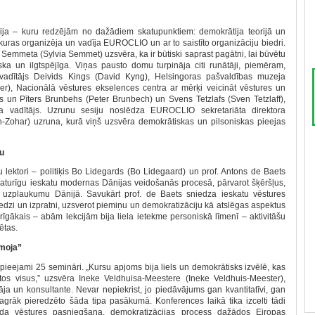
ja – kuru redzējām no dažādiem skatupunktiem: demokrātija teorijā un
 kuras organizēja un vadīja EUROCLIO un ar to saistīto organizāciju biedri.
emmeta (Sylvia Semmet) uzsvēra, ka ir būtiski saprast pagātni, lai būvētu
ka un ilgtspējīga. Viņas pausto domu turpināja citi runātāji, piemēram,
 vadītājs Deivids Kings (David Kyng), Helsingoras pašvaldības muzeja
ger), Nacionālā vēstures ekselences centra ar mērķi veicināt vēstures un
rs un Pīters Brunbehs (Peter Brunbech) un Svens Tetzlafs (Sven Tetzlaff),
ta vadītājs. Uzrunu sesiju noslēdza EUROCLIO sekretariāta direktora
Zohar) uzruna, kurā viņš uzsvēra demokrātiskas un pilsoniskas pieejas
u
 lektori – politiķis Bo Lidegards (Bo Lidegaard) un prof. Antons de Baets
aturīgu ieskatu modernas Dānijas veidošanās procesā, pārvarot šķēršļus,
” uzplaukumu Dānijā. Savukārt prof. de Baets sniedza ieskatu vēstures
redzi un izpratni, uzsverot piemiņu un demokratizāciju kā atslēgas aspektus
īgākais – abām lekcijām bija liela ietekme personiskā līmenī – aktivitāšu
ētas.
smoja”
 pieejami 25 semināri. „Kursu apjoms bija liels un demokrātisks izvēlē, kas
 tos visus,” uzsvēra Ineke Veldhuisa-Meestere (Ineke Veldhuis-Meester),
otāja un konsultante. Nevar nepiekrist, jo piedāvājums gan kvantitatīvi, gan
ar agrāk pieredzēto šāda tipa pasākumā. Konferences laikā tika izcelti tādi
da vēstures pasniegšana, demokratizācijas process dažādos Eiropas