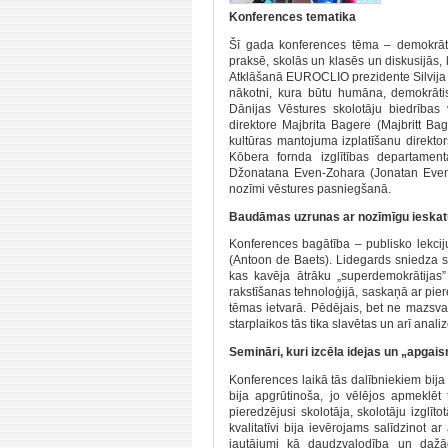
Konferences tematika
Šī gada konferences tēma – demokrāti
praksē, skolās un klasēs un diskusijās,
Atklāšanā EUROCLIO prezidente Silvija S
nākotni, kura būtu humāna, demokrātis
Dānijas Vēstures skolotāju biedrības
direktore Majbrita Bagere (Majbritt Ba
kultūras mantojuma izplatīšanu direkto
Kōbera fornda izglītības departamen
Džonatana Even-Zohara (Jonatan Even-
nozīmi vēstures pasniegšanā.
Baudāmas uzrunas ar nozīmīgu ieskat
Konferences bagātība – publisko lekciju
(Antoon de Baets). Lidegards sniedza s
kas kavēja ātrāku „superdemokrātijas
rakstīšanas tehnoloģijā, saskaņā ar pie
tēmas ietvarā. Pēdējais, bet ne mazsvar
starplaikos tās tika slavētas un arī analiz
Semināri, kuri izcēla idejas un „apgai
Konferences laikā tās dalībniekiem bija
bija apgrūtinoša, jo vēlējos apmeklēt
pieredzējusi skolotāja, skolotāju izglīt
kvalitatīvi bija ievērojams salīdzinot 
jautājumi kā daudzvalodība un dažā