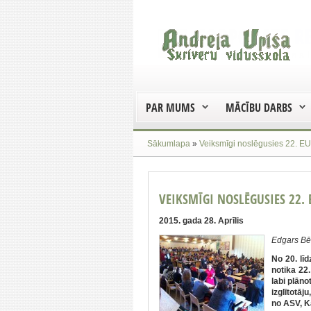
PAR MUMS
MĀCĪBU DARBS
Sākumlapa
»
Veiksmīgi noslēgusies 22. 
VEIKSMĪGI NOSLĒGUSIES 22.
2015. gada 28. Aprīlis
Edgars Bēr
No 20. lī
notika 22
labi plān
izglītotāj
no ASV, Ka