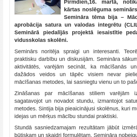
Pirmdien,16. martā, noti
kārtas noslēguma seminārs,
Semināra tēma bija – Māc
aprobācija satura un valodas integrētu (CLI
Seminārā piedalījās projektā iesaistītie ped
vidusskolas skolēni.
Seminārs noritēja spraigi un interesanti. Teor
praktisku darbību un diskusijām. Semināra sākumā
aktivitātēs, varējām secināt, ka mācīšanās u
dažādos veidos un tāpēc visiem nevar pieli
mācīšanas metodes, lai sasniegtu vienu un to pašu
Zināšanas par mācīšanas stiliem varējām iz
sagatavojot un novadot stundu, izmantojot satu
metodes. Sintija bija pieaicinājusi skolēnus, kuri 
idejas un mērķus mācību stundai praktiski.
Stundā sasniedzamajam rezultātam jābūt izmēr
būtiskam un skaidri formulētam. Semināra nobeigu