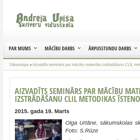
PAR MUMS
MĀCĪBU DARBS
ĀRPUSSTUNDU DARBS
Sākumlapa
»
Aizvadīts seminārs par mācību materiālu izstrādāšanu CLIL me
AIZVADĪTS SEMINĀRS PAR MĀCĪBU MAT
IZSTRĀDĀŠANU CLIL METODIKAS ĪSTEN
2015. gada 19. Marts
Olga Urtāne, sākumskolas sko
Foto: S.Rūze