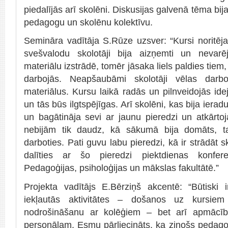
piedalījās arī skolēni. Diskusijas galvenā tēma bij
pedagogu un skolēnu kolektīvu.
Semināra vadītāja S.Rūze uzsver: “Kursi noritēja 
svešvalodu skolotāji bija aizņemti un nevarē
materiālu izstrādē, tomēr jāsaka liels paldies tiem, 
darbojās. Neapšaubāmi skolotāji vēlas darb
materiālus. Kursu laikā radās un pilnveidojās idej
un tās būs ilgtspējīgas. Arī skolēni, kas bija ieradu
un bagātināja sevi ar jaunu pieredzi un atkārtoj
nebijām tik daudz, kā sākumā bija domāts, t
darboties. Pati guvu labu pieredzi, kā ir strādāt s
dalīties ar šo pieredzi piektdienas konfere
Pedagoģijas, psiholoģijas un mākslas fakultātē.”
Projekta vadītājs E.Bērziņš akcentē: “Būtiski i
iekļautās aktivitātes – došanos uz kursiem
nodrošināšanu ar kolēģiem – bet arī apmācī
personālam. Esmu pārliecināts, ka zinošs pedagog