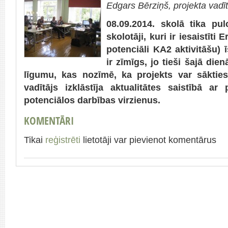
Edgars Bērziņš, projekta vadīt
08.09.2014. skolā tika pu
skolotāji, kuri ir iesaistīt
potenciāli KA2 aktivitāšu) 
ir zīmīgs, jo tieši šajā di
līgumu, kas nozīmē, ka projekts var sākties
vadītājs izklāstīja aktualitātes saistībā ar
potenciālos darbības virzienus.
KOMENTĀRI
Tikai
reģistrēti
lietotāji var pievienot komentārus