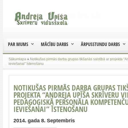
PAR MUMS
MĀCĪBU DARBS
ĀRPUSSTUNDU DARBS
Sākumlapa
»
Notikušas pirmās darba grupas tikšanās saistībā ar projekta 
ieviešanai” īstenošanu
NOTIKUŠAS PIRMĀS DARBA GRUPAS TIK
PROJEKTA “ANDREJA UPĪŠA SKRĪVERU V
PEDAGOĢISKĀ PERSONĀLA KOMPETENČU 
IEVIEŠANAI” ĪSTENOŠANU
2014. gada 8. Septembris