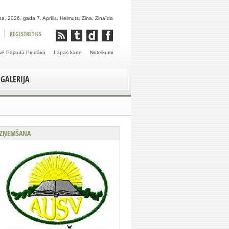
a, 2026. gada 7. Aprīlis, Helmuts, Zina, Zinaīda
REĢISTRĒTIES
vē Pajautā Piedāvā
Lapas karte
Noteikumi
GALERIJA
ZŅEMŠANA