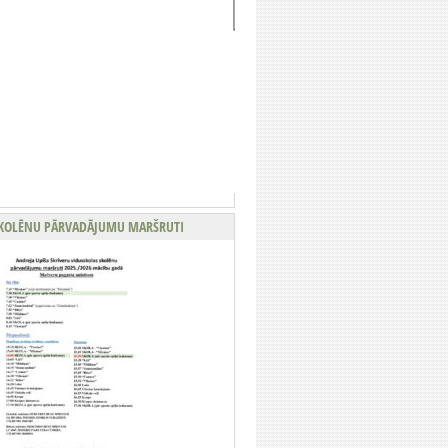
KOLĒNU PĀRVADĀJUMU MARŠRUTI