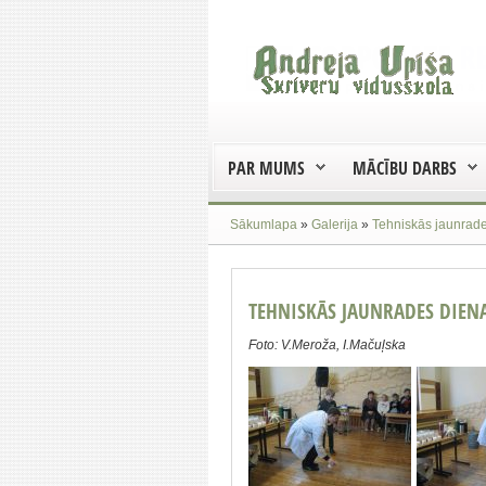
PAR MUMS
MĀCĪBU DARBS
Sākumlapa
»
Galerija
»
Tehniskās jaunrade
TEHNISKĀS JAUNRADES DIENA 
Foto: V.Meroža, I.Mačuļska