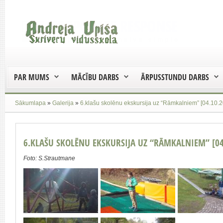
PAR MUMS
MĀCĪBU DARBS
ĀRPUSSTUNDU DARBS
Sākumlapa
»
Galerija
»
6.klašu skolēnu ekskursija uz “Rāmkalniem” [04.10.2
6.KLAŠU SKOLĒNU EKSKURSIJA UZ “RĀMKALNIEM” [04
Foto: S.Strautmane