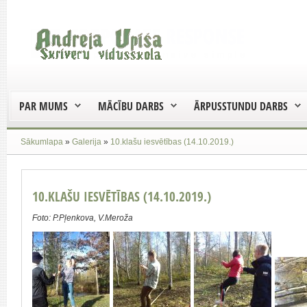
PAR MUMS
MĀCĪBU DARBS
ĀRPUSSTUNDU DARBS
Sākumlapa
»
Galerija
»
10.klašu iesvētības (14.10.2019.)
10.KLAŠU IESVĒTĪBAS (14.10.2019.)
Foto: P.Pļenkova, V.Meroža