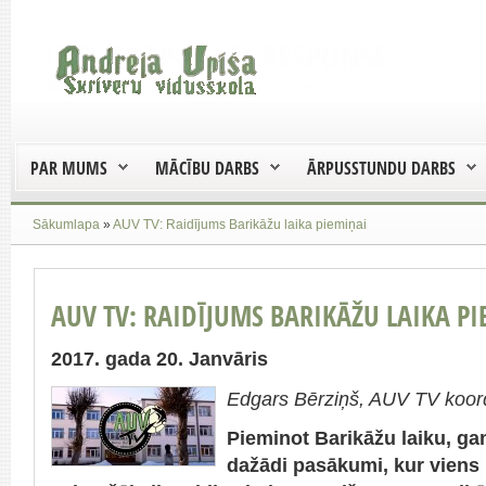
PAR MUMS
MĀCĪBU DARBS
ĀRPUSSTUNDU DARBS
Sākumlapa
»
AUV TV: Raidījums Barikāžu laika piemiņai
AUV TV: RAIDĪJUMS BARIKĀŽU LAIKA P
2017. gada 20. Janvāris
Edgars Bērziņš, AUV TV koor
Pieminot Barikāžu laiku, ga
dažādi pasākumi, kur viens