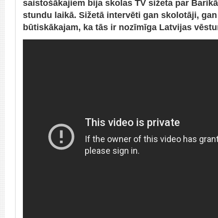
saistošākajiem bija skolas TV sižeta par Bari
stundu laikā. Sižetā intervēti gan skolotāji, ga
būtiskākajam, ka tās ir nozīmīga Latvijas vēstu