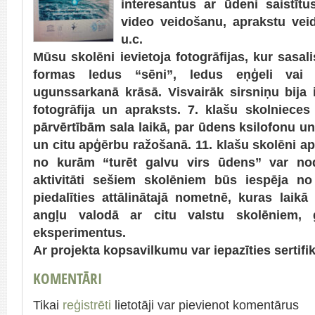
interesantus ar ūdeni saistīt
video veidošanu, aprakstu vei
u.c.
Mūsu skolēni ievietoja fotogrāfijas, kur sasa
formas ledus “sēni”, ledus eņģeli vai a
ugunssarkanā krāsā. Visvairāk sirsniņu bij
fotogrāfija un apraksts. 7. klašu skolniece
pārvērtībām sala laikā, par ūdens ksilofonu u
un citu apģērbu ražošanā. 11. klašu skolēni a
no kurām “turēt galvu virs ūdens” var nod
aktivitāti sešiem skolēniem būs iespēja no
piedalīties attālinātajā nometnē, kuras laik
angļu valodā ar citu valstu skolēniem, 
eksperimentus.
Ar projekta kopsavilkumu var iepazīties sertifi
KOMENTĀRI
Tikai
reģistrēti
lietotāji var pievienot komentārus