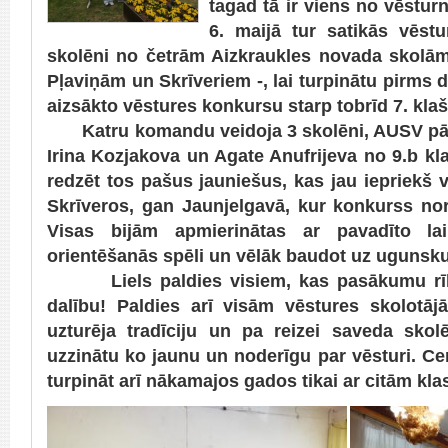
tagad tā ir viens no vēstur
6. maijā tur satikās vēstu
skolēni no četrām Aizkraukles novada skolām
Pļaviņām un Skrīveriem -, lai turpinātu pirms
aizsākto vēstures konkursu starp tobrīd 7. kla
Katru komandu veidoja 3 skolēni, AUSV pār
Irina Kozjakova un Agate Anufrijeva no 9.b klas
redzēt tos pašus jauniešus, kas jau iepriekš
Skrīveros, gan Jaunjelgavā, kur konkurss nor
Visas bijām apmierinātas ar pavadīto la
orientēšanās spēli un vēlāk baudot uz ugunsk
Liels paldies visiem, kas pasākumu rīkoj
dalību! Paldies arī visām vēstures skolotā
uzturēja tradīciju un pa reizei saveda skolē
uzzinātu ko jaunu un noderīgu par vēsturi. Cer
turpināt arī nākamajos gados tikai ar citām kl