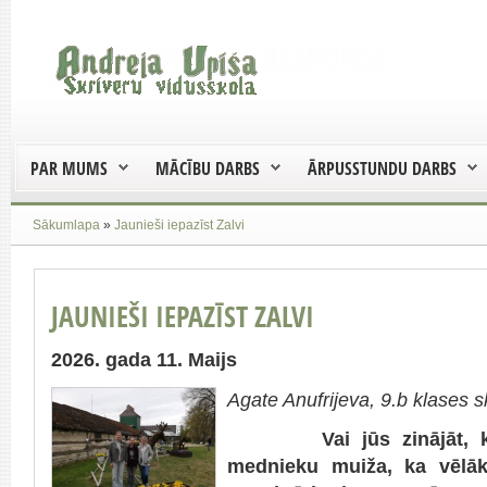
PAR MUMS
MĀCĪBU DARBS
ĀRPUSSTUNDU DARBS
Sākumlapa
»
Jaunieši iepazīst Zalvi
JAUNIEŠI IEPAZĪST ZALVI
2026. gada 11. Maijs
Agate Anufrijeva, 9.b klases s
Vai jūs zinājāt, 
mednieku muiža, ka vēlāk 