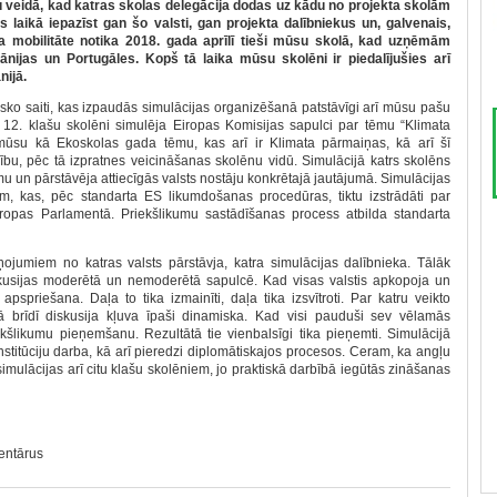
u veidā, kad katras skolas delegācija dodas uz kādu no projekta skolām
s laikā iepazīst gan šo valsti, gan projekta dalībniekus un, galvenais,
a mobilitāte notika 2018. gada aprīlī tieši mūsu skolā, kad uzņēmām
nijas un Portugāles. Kopš tā laika mūsu skolēni ir piedalījušies arī
nijā.
sko saiti, kas izpaudās simulācijas organizēšanā patstāvīgi arī mūsu pašu
ī, 12. klašu skolēni simulēja Eiropas Komisijas sapulci par tēmu “Klimata
 mūsu kā Ekoskolas gada tēmu, kas arī ir Klimata pārmaiņas, kā arī šī
u, pēc tā izpratnes veicināšanas skolēnu vidū. Simulācijā katrs skolēns
 un pārstāvēja attiecīgās valsts nostāju konkrētajā jautājumā. Simulācijas
iem, kas, pēc standarta ES likumdošanas procedūras, tiktu izstrādāti par
iropas Parlamentā. Priekšlikumu sastādīšanas process atbilda standarta
ojumiem no katras valsts pārstāvja, katra simulācijas dalībnieka. Tālāk
skusijas moderētā un nemoderētā sapulcē. Kad visas valstis apkopoja un
apspriešana. Daļa to tika izmainīti, daļa tika izsvītroti. Par katru veikto
ā brīdī diskusija kļuva īpaši dinamiska. Kad visi pauduši sev vēlamās
ekšlikumu pieņemšanu. Rezultātā tie vienbalsīgi tika pieņemti. Simulācijā
nstitūciju darba, kā arī pieredzi diplomātiskajos procesos. Ceram, ka angļu
simulācijas arī citu klašu skolēniem, jo praktiskā darbībā iegūtās zināšanas
mentārus