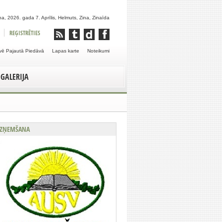
a, 2026. gada 7. Aprīlis, Helmuts, Zina, Zinaīda
REĢISTRĒTIES
vē Pajautā Piedāvā
Lapas karte
Noteikumi
GALERIJA
ZŅEMŠANA