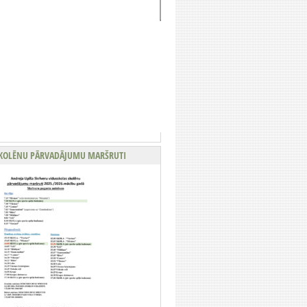
KOLĒNU PĀRVADĀJUMU MARŠRUTI