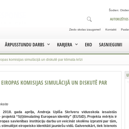
Šodien: Otrdien
AUTORIZĒTIES
Ziedo skolas izaugsmei!
Kontakti
Pasla
ĀRPUSSTUNDU DARBS
KARJERA
EKO
SASNIEGUMI
opas komisijas simulācijā un diskutē par klimata krīzi
U
S EIROPAS KOMISIJAS SIMULĀCIJĀ UN DISKUTĒ PAR
ekeite
 2018. gada aprīļa, Andreja Upīša Skrīveru vidusskola iesaistās
projektā “S(t)timulating European identity” (EUSiD). Projekta mērķis ir
ropas savienības institūciju darbu un veicināt skolēnu izpratni par tām,
 stimulējot eiropeisko identitāti jauniešu vidū. Galvenokārt, tiek īstenots