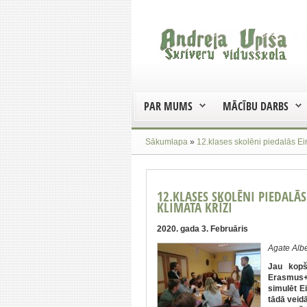
PAR MUMS
MĀCĪBU DARBS
Sākumlapa
»
12.klases skolēni piedalās Eir
12.KLASES SKOLĒNI PIEDALĀ
KLIMATA KRĪZI
2020. gada 3. Februāris
Agate Alb
Jau kopš
Erasmus+ 
simulēt Ei
tādā veidā