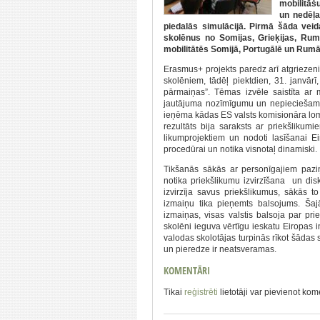
mobilitāš
un nedēļa
piedalās simulācijā. Pirmā šāda veid
skolēnus no Somijas, Grieķijas, Rumā
mobilitātēs Somijā, Portugālē un Rumā
Erasmus+ projekts paredz arī atgriezeni
skolēniem, tādēļ piektdien, 31. janvār
pārmaiņas”. Tēmas izvēle saistīta ar
jautājuma nozīmīgumu un nepieciešamīb
ieņēma kādas ES valsts komisionāra lomu
rezultāts bija saraksts ar priekšlikum
likumprojektiem un nodoti lasīšanai E
procedūrai un notika visnotaļ dinamiski.
Tikšanās sākās ar personīgajiem paziņ
notika priekšlikumu izvirzīšana un di
izvirzīja savus priekšlikumus, sākās to 
izmaiņu tika pieņemts balsojums. Šaj
izmaiņas, visas valstis balsoja par pri
skolēni ieguva vērtīgu ieskatu Eiropas i
valodas skolotājas turpinās rīkot šādas 
un pieredze ir neatsveramas.
KOMENTĀRI
Tikai
reģistrēti
lietotāji var pievienot ko