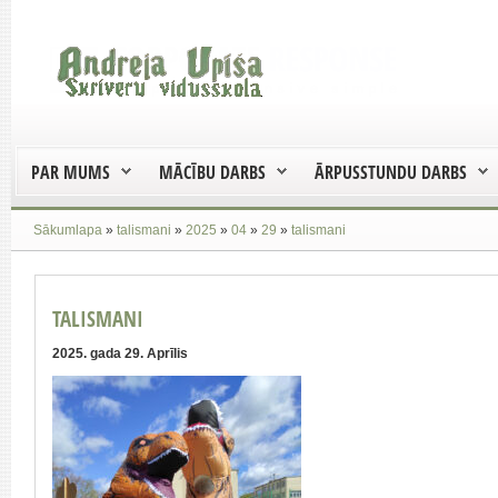
PAR MUMS
MĀCĪBU DARBS
ĀRPUSSTUNDU DARBS
Sākumlapa
»
talismani
»
2025
»
04
»
29
»
talismani
TALISMANI
2025. gada 29. Aprīlis