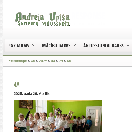
PAR MUMS
MĀCĪBU DARBS
ĀRPUSSTUNDU DARBS
Sākumlapa
»
4a
»
2025
»
04
»
29
»
4a
4A
2025. gada 29. Aprīlis