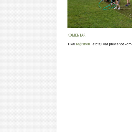
KOMENTĀRI
Tikai
reģistrēti
lietotāji var pievienot ko