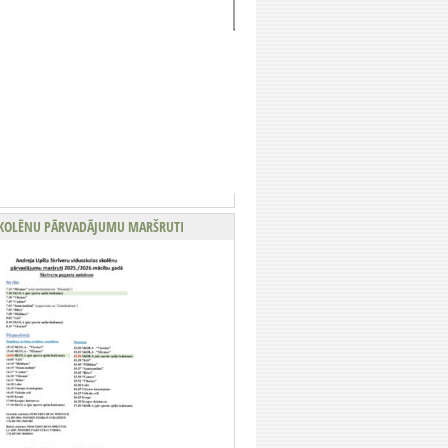
KOLĒNU PĀRVADĀJUMU MARŠRUTI