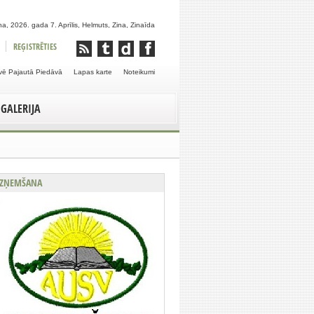
a, 2026. gada 7. Aprīlis, Helmuts, Zina, Zinaīda
REĢISTRĒTIES
vē Pajautā Piedāvā
Lapas karte
Noteikumi
GALERIJA
ZŅEMŠANA