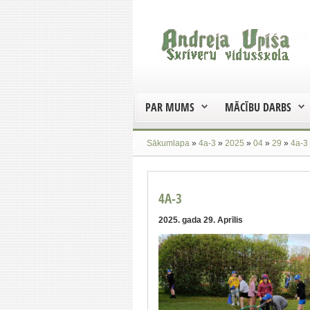
PAR MUMS
MĀCĪBU DARBS
Sākumlapa
»
4a-3
»
2025
»
04
»
29
»
4a-3
4A-3
2025. gada 29. Aprīlis